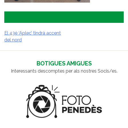
El 43è ‘Aplec’ tindrà accent
del nord
NAVEGACIÓ
D'ENTRADES
BOTIGUES AMIGUES
Interessants descomptes per als nostres Socis/es.