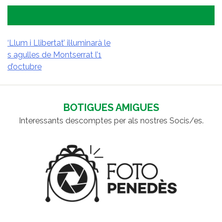
‘Llum i Llibertat’ il·luminarà le
s agulles de Montserrat l’1
NAVEGACIÓ
d’octubre
D'ENTRADES
BOTIGUES AMIGUES
Interessants descomptes per als nostres Socis/es.