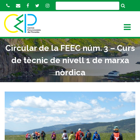
S
k
i
p
t
o
Circular de la FEEC núm. 3 – Curs
c
o
de tècnic de nivell 1 de marxa
n
nòrdica
t
e
n
t