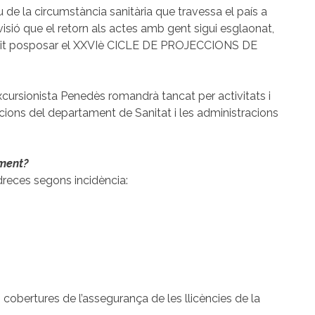
e la circumstància sanitària que travessa el país a
visió que el retorn als actes amb gent sigui esglaonat,
it posposar el XXVIè CICLE DE PROJECCIONS DE
xcursionista Penedès romandrà tancat per activitats i
cacions del departament de Sanitat i les administracions
ment?
dreces segons incidència:
s cobertures de l’assegurança de les llicències de la