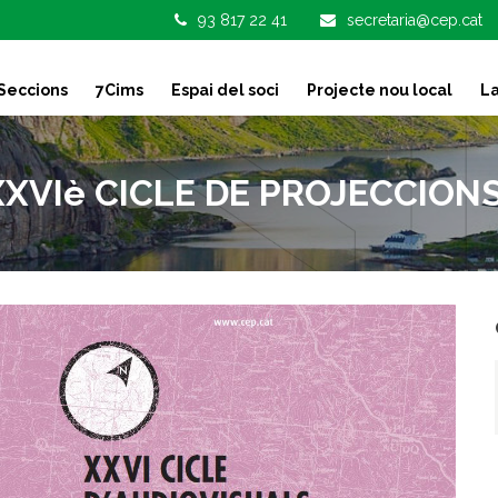
93 817 22 41
secretaria@cep.cat
Seccions
7Cims
Espai del soci
Projecte nou local
La
XVIè CICLE DE PROJECCION