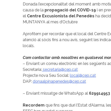
Donada l’excepcionalitat del moment amb motiu d
causa de la
propagació del COVID-19
i en pre
el
Centre Excusionista del Penedès
ha decid
MUNTANYA al mes d’Octubre
Aprofitem per recordar que el local del Centre E
atenció al sòcis fins a nou avís, seguint les indi
locals.
Com contactar amb nosaltres en qualsevol mo
– Enviant un correu electrònic en les següents a
Secretaria:
secretaria@cep.cat
Projecte nova Seu Social:
local@cep.cat
DAP:
donaalpinapenedes@cep.cat
– Enviant missatge de WhatsApp al
629914953
Recordem
que fins que duri l’Estat d’Alarma, le