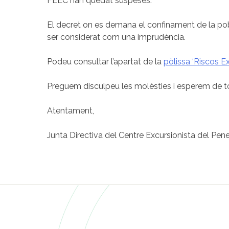
FEEC han quedat suspeses.
El decret on es demana el confinament de la po
ser considerat com una imprudència.
Podeu consultar l’apartat de la
pòlissa ‘Riscos Ex
Preguem disculpeu les molèsties i esperem de tot 
Atentament,
Junta Directiva del Centre Excursionista del Pen