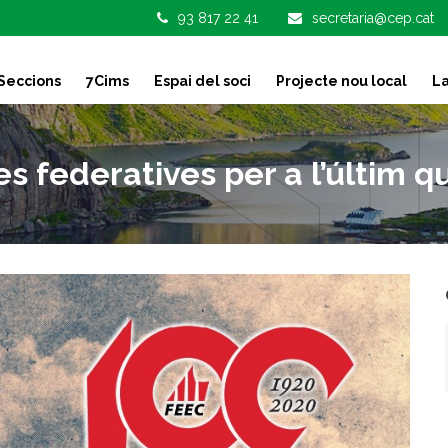
93 817 22 41
secretaria@cep.cat
Seccions
7Cims
Espai del soci
Projecte nou local
La
ies federatives per a l’últim 