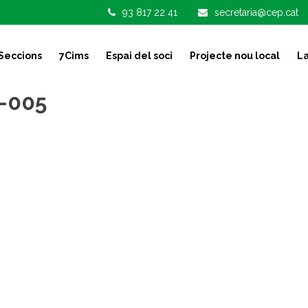
93 817 22 41
secretaria@cep.cat
Seccions
7Cims
Espai del soci
Projecte nou local
La
a-005