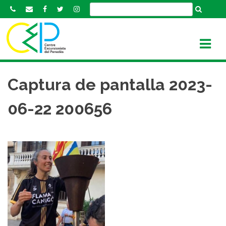
S
k
i
p
t
o
c
Captura de pantalla 2023-
o
n
06-22 200656
t
e
n
t