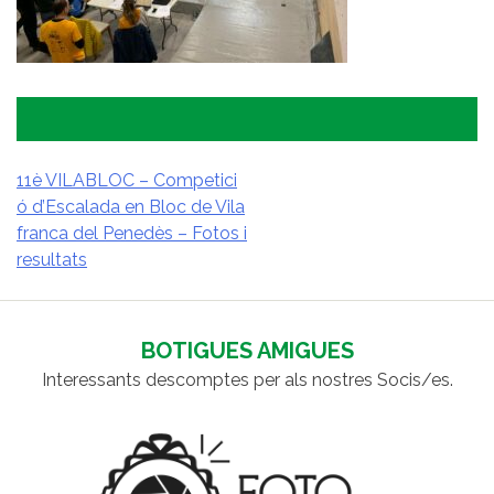
11è VILABLOC – Competici
ó d’Escalada en Bloc de Vila
NAVEGACIÓ
franca del Penedès – Fotos i
D'ENTRADES
resultats
BOTIGUES AMIGUES
Interessants descomptes per als nostres Socis/es.