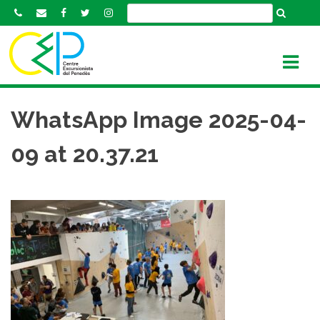
S
k
i
p
t
o
c
WhatsApp Image 2025-04-
o
n
09 at 20.37.21
t
e
n
t