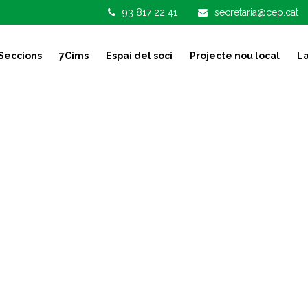
93 817 22 41
secretaria@cep.cat
Seccions
7Cims
Espai del soci
Projecte nou local
La