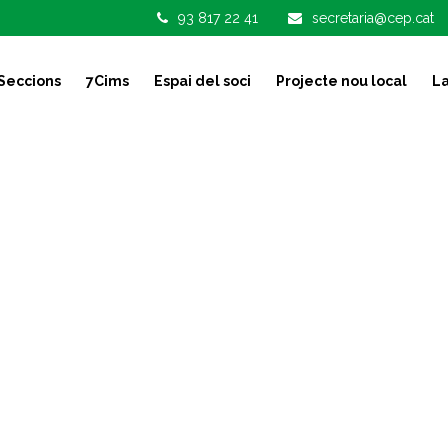
93 817 22 41
secretaria@cep.cat
Seccions
7Cims
Espai del soci
Projecte nou local
La