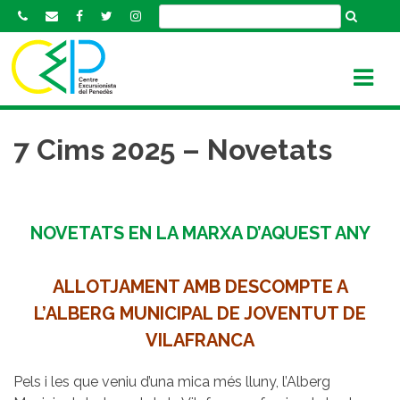
S
k
i
p
t
o
c
7 Cims 2025 – Novetats
o
n
t
e
NOVETATS EN LA MARXA D’AQUEST ANY
n
t
ALLOTJAMENT AMB DESCOMPTE A
L’ALBERG MUNICIPAL DE JOVENTUT DE
VILAFRANCA
Pels i les que veniu d’una mica més lluny, l’Alberg