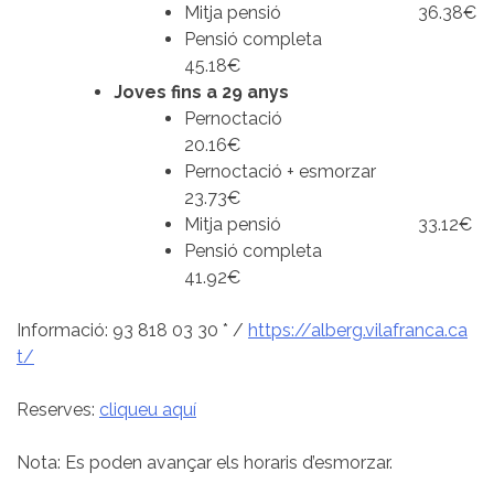
Mitja pensió 36.38€
Pensió completa
45.18€
Joves fins a 29 anys
Pernoctació
20.16€
Pernoctació + esmorzar
23.73€
Mitja pensió 33.12€
Pensió completa
41.92€
Informació: 93 818 03 30 * /
https://alberg.vilafranca.ca
t/
Reserves:
cliqueu aquí
Nota: Es poden avançar els horaris d’esmorzar.