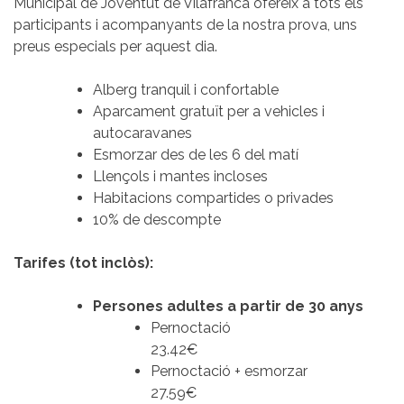
Municipal de Joventut de Vilafranca ofereix a tots els
participants i acompanyants de la nostra prova, uns
preus especials per aquest dia.
Alberg tranquil i confortable
Aparcament gratuït per a vehicles i
autocaravanes
Esmorzar des de les 6 del matí
Llençols i mantes incloses
Habitacions compartides o privades
10% de descompte
Tarifes (tot inclòs):
Persones adultes a partir de 30 anys
Pernoctació
23.42€
Pernoctació + esmorzar
27.59€