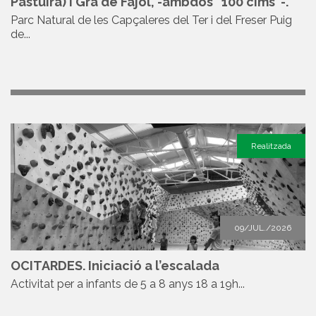
Pastuira) i Gra de Fajol, -ambdós “100 cims”-.
Parc Natural de les Capçaleres del Ter i del Freser Puig
de...
Realitzada
09/JUL./2026
OCITARDES. Iniciació a l’escalada
Activitat per a infants de 5 a 8 anys 18 a 19h...