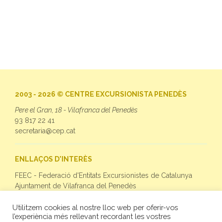
2003 - 2026 © CENTRE EXCURSIONISTA PENEDÈS
Pere el Gran, 18 - Vilafranca del Penedès
93 817 22 41
secretaria@cep.cat
ENLLAÇOS D'INTERÈS
FEEC - Federació d'Entitats Excursionistes de Catalunya
Ajuntament de Vilafranca del Penedès
Utilitzem cookies al nostre lloc web per oferir-vos
SEGUEIX-NOS
l’experiència més rellevant recordant les vostres