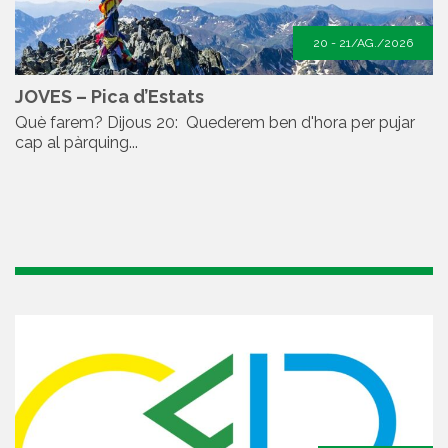
20 - 21/AG./2026
JOVES – Pica d’Estats
Què farem? Dijous 20: Quederem ben d'hora per pujar
cap al pàrquing...