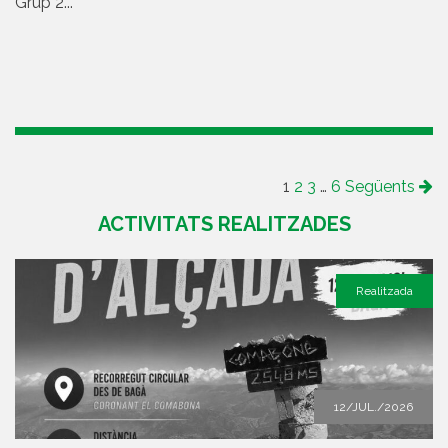
Grup 2...
1
2
3
…
6
Següents
ACTIVITATS REALITZADES
Realitzada
12/JUL./2026