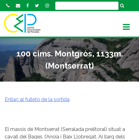
S
k
i
p
t
o
c
100 cims. Montgròs, 1133m.
o
n
(Montserrat)
t
e
n
t
Enllaç al fulleto de la sortida
El massís de Montserrat (Serralada prelitoral) situat a
cavall del Bages, l’Anoia i Baix Llobregat. Al llarg dels