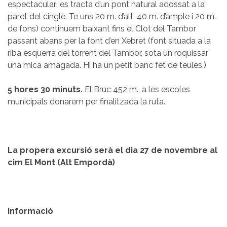
espectacular: es tracta d’un pont natural adossat a la
paret del cingle. Te uns 20 m. d’alt, 40 m. d’ample i 20 m.
de fons) continuem baixant fins el Clot del Tambor
passant abans per la font d’en Xebret (font situada a la
riba esquerra del torrent del Tambor, sota un roquissar
una mica amagada. Hi ha un petit banc fet de teules.)
5 hores 30 minuts.
El Bruc 452 m., a les escoles
municipals donarem per finalitzada la ruta.
La propera excursió serà el dia 27 de novembre al
cim El Mont (Alt Empordà)
Informació