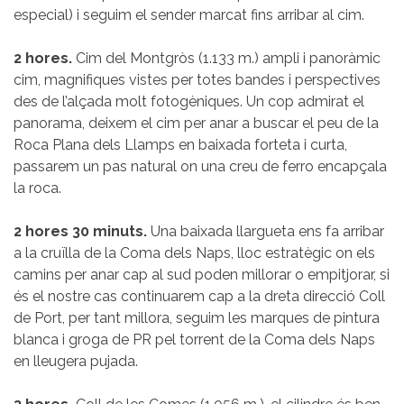
especial) i seguim el sender marcat fins arribar al cim.
2 hores.
Cim del Montgròs (1.133 m.) ampli i panoràmic
cim, magnifiques vistes per totes bandes i perspectives
des de l’alçada molt fotogèniques. Un cop admirat el
panorama, deixem el cim per anar a buscar el peu de la
Roca Plana dels Llamps en baixada forteta i curta,
passarem un pas natural on una creu de ferro encapçala
la roca.
2 hores 30 minuts.
Una baixada llargueta ens fa arribar
a la cruïlla de la Coma dels Naps, lloc estratègic on els
camins per anar cap al sud poden millorar o empitjorar, si
és el nostre cas continuarem cap a la dreta direcció Coll
de Port, per tant millora, seguim les marques de pintura
blanca i groga de PR pel torrent de la Coma dels Naps
en lleugera pujada.