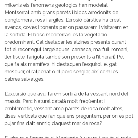
mil·lenis els fenomens geologics han modelat
Montserrat amb grans parets i blocs arrodonits de
conglomerat rosa i argiles. L’erosió càrstica ha creat
avencs, coves i torrents per on passarem i visitarem en
la sortida. El bosc mediterrani és la vegetació
predominant. Cal destacar les alzines presents durant
tot el recorregut (argelagues, carrasca, marfull, romani,
llentiscle, farigola també son presents a l’itinerari) Pel
que fa als mamífers, hi destaquen l’esquirol, el gat
mesquer, el ratpenat o el porc senglar, així com les
cabres salvatges.
L’excursió que avui farem sortirà de la vessant nord del
massís, Parc Natural català molt freqüentat i
emblemàtic, vessant amb parets de roca molt altes,
llises, verticals que fan que ens preguntem, per on es pot
pujar fins d’alt enmig d’aquest mar de roca?