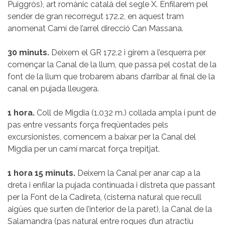
Puiggròs), art romànic català del segle X. Enfilarem pel
sender de gran recorregut 172.2, en aquest tram
anomenat Camí de l’arrel direcció Can Massana.
30 minuts.
Deixem el GR 172.2 i girem a l’esquerra per
començar la Canal de la llum, que passa pel costat de la
font de la llum que trobarem abans d’arribar al final de la
canal en pujada lleugera.
1 hora.
Coll de Migdia (1.032 m.) collada ampla i punt de
pas entre vessants força freqüentades pels
excursionistes, comencem a baixar per la Canal del
Migdia per un camí marcat força trepitjat.
1 hora 15 minuts.
Deixem la Canal per anar cap a la
dreta i enfilar la pujada continuada i distreta que passant
per la Font de la Cadireta, (cisterna natural que recull
aigües que surten de l’interior de la paret), la Canal de la
Salamandra (pas natural entre roques d’un atractiu