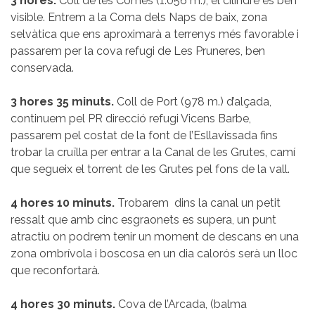
3 hores.
Coll de les Comes (1.056 m.), el cilindre és ben
visible. Entrem a la Coma dels Naps de baix, zona
selvàtica que ens aproximarà a terrenys més favorable i
passarem per la cova refugi de Les Pruneres, ben
conservada.
3 hores 35 minuts.
Coll de Port (978 m.) d’alçada,
continuem pel PR direcció refugi Vicens Barbe,
passarem pel costat de la font de l’Esllavissada fins
trobar la cruïlla per entrar a la Canal de les Grutes, camí
que segueix el torrent de les Grutes pel fons de la vall.
4 hores 10 minuts.
Trobarem dins la canal un petit
ressalt que amb cinc esgraonets es supera, un punt
atractiu on podrem tenir un moment de descans en una
zona ombrívola i boscosa en un dia calorós serà un lloc
que reconfortarà.
4 hores 30 minuts.
Cova de l’Arcada, (balma