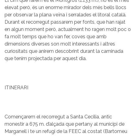
El cim que farem és el Montgròs (1.133 m.), no és el més
elevat però, és un enorme mirador dels més bells llocs
per observar la plana veïna i serralades el litoral català.
Durant el recorregut passarem per fonts, que han rajat
en algun moment però, actualment ho ragen molt poc o
fa molt temps que ho van fer, coves que amb
dimensions diverses son molt interessants i altres
curiositats que anirem descobrint durant la caminada
que tenim projectada per aquest dia.
ITINERARI
Començarem el recorregut a Santa Cecilia, antic
monestir a 675 m. d’alçada que pertany al municipi de
Marganell i te un refugi de la FEEC al costat (Bartomeu