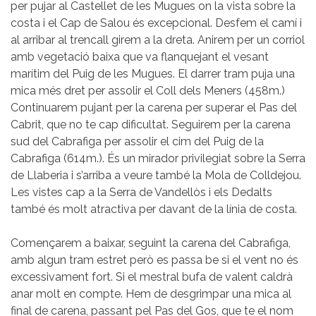
per pujar al Castellet de les Mugues on la vista sobre la
costa i el Cap de Salou és excepcional. Desfem el camí i
al arribar al trencall girem a la dreta. Anirem per un corriol
amb vegetació baixa que va flanquejant el vesant
marítim del Puig de les Mugues. El darrer tram puja una
mica més dret per assolir el Coll dels Meners (458m.)
Continuarem pujant per la carena per superar el Pas del
Cabrit, que no te cap dificultat. Seguirem per la carena
sud del Cabrafiga per assolir el cim del Puig de la
Cabrafiga (614m.). És un mirador privilegiat sobre la Serra
de Llaberia i s’arriba a veure també la Mola de Colldejou.
Les vistes cap a la Serra de Vandellòs i els Dedalts
també és molt atractiva per davant de la línia de costa.
Començarem a baixar, seguint la carena del Cabrafiga,
amb algun tram estret però es passa be si el vent no és
excessivament fort. Si el mestral bufa de valent caldrà
anar molt en compte. Hem de desgrimpar una mica al
final de carena, passant pel Pas del Gos, que te el nom