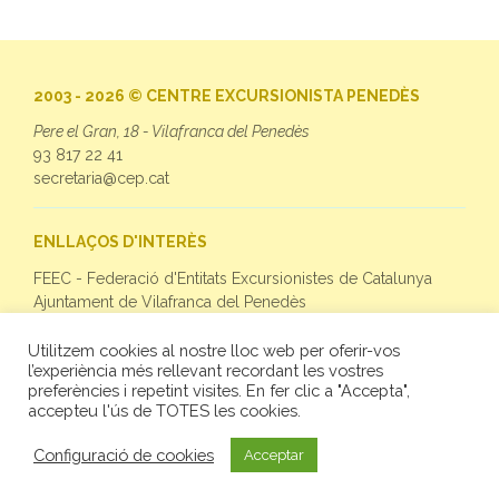
2003 - 2026 © CENTRE EXCURSIONISTA PENEDÈS
Pere el Gran, 18 - Vilafranca del Penedès
93 817 22 41
secretaria@cep.cat
ENLLAÇOS D'INTERÈS
FEEC - Federació d'Entitats Excursionistes de Catalunya
Ajuntament de Vilafranca del Penedès
Utilitzem cookies al nostre lloc web per oferir-vos
SEGUEIX-NOS
l’experiència més rellevant recordant les vostres
preferències i repetint visites. En fer clic a "Accepta",
Facebook
accepteu l'ús de TOTES les cookies.
Twitter
Instagram
Configuració de cookies
Acceptar