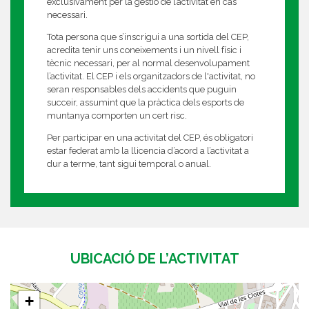
exclusivament per la gestió de l’activitat en cas
necessari.
Tota persona que s’inscrigui a una sortida del CEP,
acredita tenir uns coneixements i un nivell físic i
tècnic necessari, per al normal desenvolupament
l’activitat. El CEP i els organitzadors de l'activitat, no
seran responsables dels accidents que puguin
succeir, assumint que la pràctica dels esports de
muntanya comporten un cert risc.
Per participar en una activitat del CEP, és obligatori
estar federat amb la llicencia d’acord a l’activitat a
dur a terme, tant sigui temporal o anual.
UBICACIÓ DE L’ACTIVITAT
+