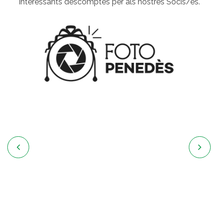
Interessants descomptes per als nostres Socis/es.

