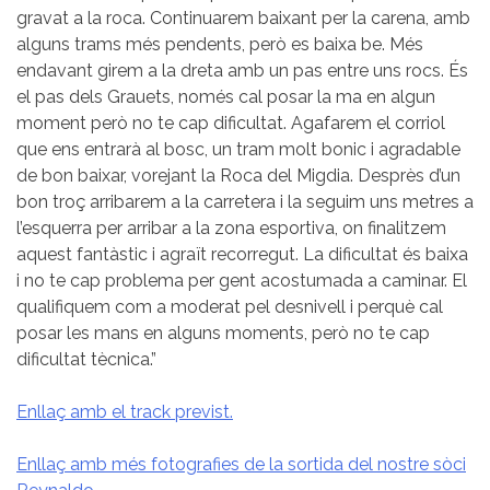
gravat a la roca. Continuarem baixant per la carena, amb
alguns trams més pendents, però es baixa be. Més
endavant girem a la dreta amb un pas entre uns rocs. És
el pas dels Grauets, només cal posar la ma en algun
moment però no te cap dificultat. Agafarem el corriol
que ens entrarà al bosc, un tram molt bonic i agradable
de bon baixar, vorejant la Roca del Migdia. Desprès d’un
bon troç arribarem a la carretera i la seguim uns metres a
l’esquerra per arribar a la zona esportiva, on finalitzem
aquest fantàstic i agraït recorregut. La dificultat és baixa
i no te cap problema per gent acostumada a caminar. El
qualifiquem com a moderat pel desnivell i perquè cal
posar les mans en alguns moments, però no te cap
dificultat tècnica.”
Enllaç amb el track previst.
Enllaç amb més fotografies de la sortida del nostre sòci