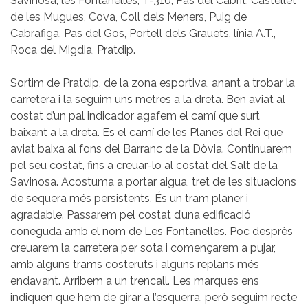
Savinosa, les Fontanelles, T-310, Pas del Cabrit, Castellet
de les Mugues, Cova, Coll dels Meners, Puig de
Cabrafiga, Pas del Gos, Portell dels Grauets, línia A.T.,
Roca del Migdia, Pratdip.
Sortim de Pratdip, de la zona esportiva, anant a trobar la
carretera i la seguim uns metres a la dreta. Ben aviat al
costat d’un pal indicador agafem el camí que surt
baixant a la dreta. Es el camí de les Planes del Rei que
aviat baixa al fons del Barranc de la Dòvia. Continuarem
pel seu costat, fins a creuar-lo al costat del Salt de la
Savinosa. Acostuma a portar aigua, tret de les situacions
de sequera més persistents. És un tram planer i
agradable. Passarem pel costat d’una edificació
coneguda amb el nom de Les Fontanelles. Poc desprès
creuarem la carretera per sota i començarem a pujar,
amb alguns trams costeruts i alguns replans més
endavant. Arribem a un trencall. Les marques ens
indiquen que hem de girar a l’esquerra, però seguim recte