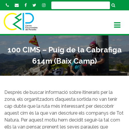
S
k
i
p
t
o
c
100 CIMS – Puig de la Cabrafiga
o
n
614m (Baix Camp)
t
e
n
t
Després de buscar informació sobre itineraris per la
zona, els organitzadors d’aquesta sortida no van tenir
cap dubte que la ruta més interessant per descobrir
aquest cim és la que van descriure els companys de Tot
Natura. Per aquest motiu hem decidit seguir-la tal com
ells la van pensar, prenent les seves paraules que