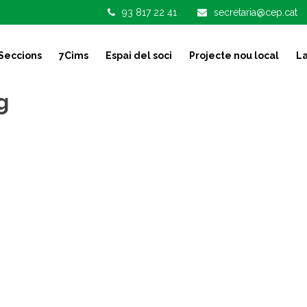
93 817 22 41
secretaria@cep.cat
Seccions
7Cims
Espai del soci
Projecte nou local
La
g