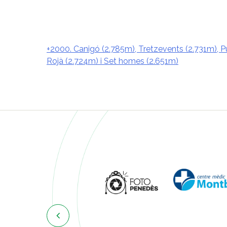
+2000. Canigó (2.785m), Tretzevents (2.731m), P
Rojà (2.724m) i Set homes (2.651m)
Navegació
d'entrades
