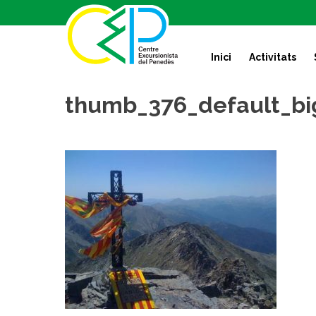
S
k
i
Inici
Activitats
p
t
o
thumb_376_default_bi
c
o
n
t
e
n
t