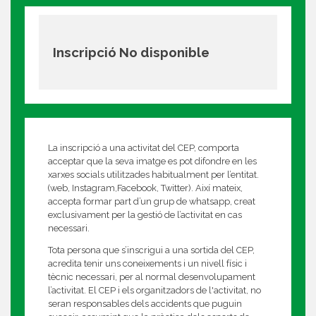
Inscripció No disponible
La inscripció a una activitat del CEP, comporta
acceptar que la seva imatge es pot difondre en les
xarxes socials utilitzades habitualment per l’entitat.
(web, Instagram,Facebook, Twitter). Així mateix,
accepta formar part d’un grup de whatsapp, creat
exclusivament per la gestió de l’activitat en cas
necessari.
Tota persona que s’inscrigui a una sortida del CEP,
acredita tenir uns coneixements i un nivell físic i
tècnic necessari, per al normal desenvolupament
l’activitat. El CEP i els organitzadors de l'activitat, no
seran responsables dels accidents que puguin