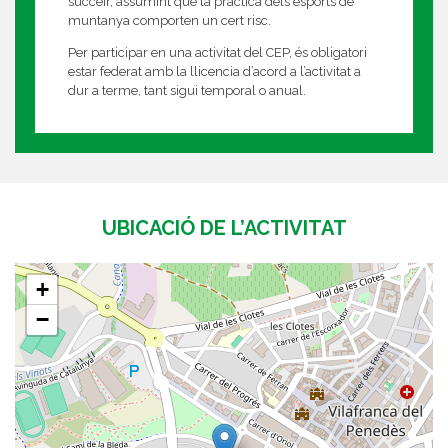
succeir, assumint que la pràctica dels esports de
muntanya comporten un cert risc.
Per participar en una activitat del CEP, és obligatori
estar federat amb la llicencia d’acord a l’activitat a
dur a terme, tant sigui temporal o anual.
UBICACIÓ DE L’ACTIVITAT
+
−