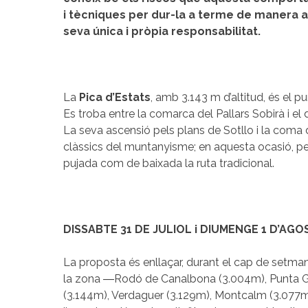
i tècniques per dur-la a terme de manera a
seva única i pròpia responsabilitat.
La
Pica d’Estats
, amb 3.143 m d’altitud, és el 
Es troba entre la comarca del Pallars Sobirà i el
La seva ascensió pels plans de Sotllo i la coma 
clàssics del muntanyisme; en aquesta ocasió, pe
pujada com de baixada la ruta tradicional.
DISSABTE 31 DE JULIOL i DIUMENGE 1 D’AGO
La proposta és enllaçar, durant el cap de setman
la zona ―Rodó de Canalbona (3.004m), Punta Ga
(3.144m), Verdaguer (3.129m), Montcalm (3.077m