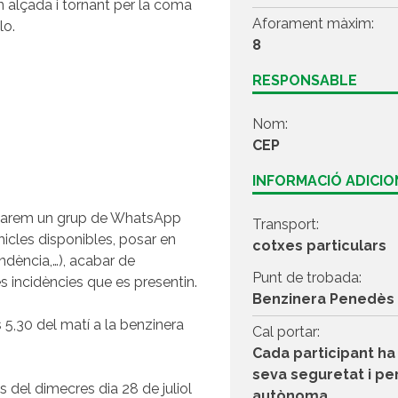
en alçada i tornant per la coma
Aforament màxim:
lo.
8
RESPONSABLE
Nom:
CEP
INFORMACIÓ ADICI
 Crearem un grup de WhatsApp
Transport:
ehicles disponibles, posar en
cotxes particulars
endència,…), acabar de
Punt de trobada:
les incidències que es presentin.
Benzinera Penedès
s 5,30 del matí a la benzinera
Cal portar:
Cada participant ha 
seva seguretat i per
ans del dimecres dia 28 de juliol
autònoma.