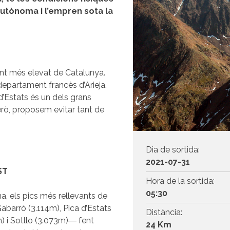
utònoma i l’empren sota la
punt més elevat de Catalunya.
 departament francès d’Arieja.
d’Estats és un dels grans
rò, proposem evitar tant de
Dia de sortida:
2021-07-31
ST
Hora de la sortida:
05:30
a, els pics més rellevants de
barró (3.114m), Pica d’Estats
Distància:
) i Sotllo (3.073m)― fent
24 Km