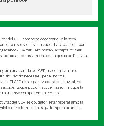
ivitat del CEP, comporta acceptar que la seva
en les xarxes socials utilitzades habitualment per
am,Facebook, Twitter). Així mateix, accepta formar
app, creat exclusivament per la gestió de l’activitat
rigui a una sortida del CEP, acredita tenir uns
 físic i tècnic necessari, per al normal
tat. El CEP i els organitzadors de l'activitat, no
s accidents que puguin succeir, assumint que la
de muntanya comporten un cert risc.
tivitat del CEP, és obligatori estar federat amb la
tivitat a dur a terme, tant sigui temporal o anual.