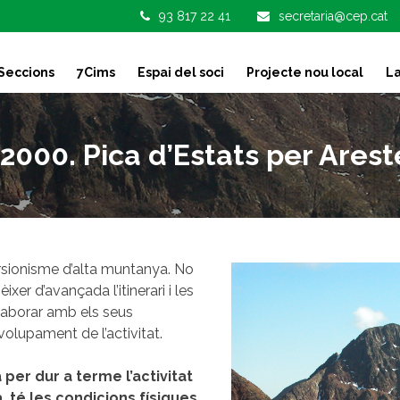
93 817 22 41
secretaria@cep.cat
Seccions
7Cims
Espai del soci
Projecte nou local
La
+2000. Pica d’Estats per Arest
ursionisme d’alta muntanya. No
xer d’avançada l’itinerari i les
·laborar amb els seus
olupament de l’activitat.
per dur a terme l’activitat
 té les condicions físiques