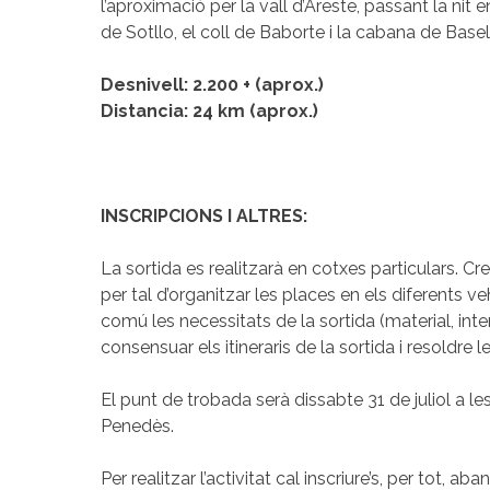
l’aproximació per la vall d’Areste, passant la nit 
de Sotllo, el coll de Baborte i la cabana de Basel
Desnivell: 2.200 + (aprox.)
Distancia: 24 km (aprox.)
INSCRIPCIONS I ALTRES:
La sortida es realitzarà en cotxes particulars.
per tal d’organitzar les places en els diferents v
comú les necessitats de la sortida (material, int
consensuar els itineraris de la sortida i resoldre 
El punt de trobada serà dissabte 31 de juliol a le
Penedès.
Per realitzar l’activitat cal inscriure’s, per tot, ab