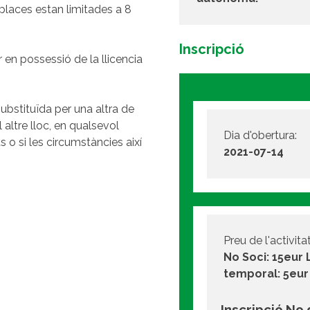
 places estan limitades a 8
Inscripció
r en possessió de la llicencia
ubstituïda per una altra de
 altre lloc, en qualsevol
Dia d'obertura:
 o si les circumstàncies així
2021-07-14
Preu de l'activitat
No Soci: 15eur 
temporal: 5eur
Inscripció No