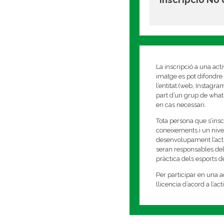
La inscripció a una act
imatge es pot difondre 
l’entitat.(web, Instagr
part d’un grup de whats
en cas necessari.
Tota persona que s’insc
coneixements i un nivell
desenvolupament l’activi
seran responsables del
pràctica dels esports 
Per participar en una ac
llicencia d’acord a l’ac