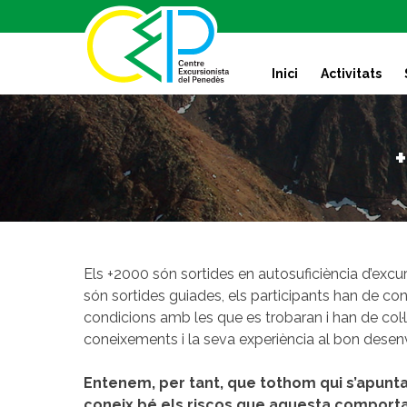
S
k
i
Inici
Activitats
p
t
o
c
o
n
t
e
n
t
Els +2000 són sortides en autosuficiència d’exc
són sortides guiades, els participants han de conèi
condicions amb les que es trobaran i han de col
coneixements i la seva experiència al bon desenv
Entenem, per tant, que tothom qui s’apunta 
coneix bé els riscos que aquesta comporta,