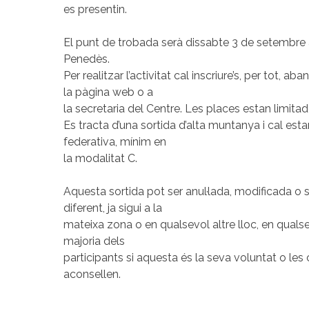
es presentin.
El punt de trobada serà dissabte 3 de setembre a
Penedès.
Per realitzar l’activitat cal inscriure’s, per tot, a
la pàgina web o a
la secretaria del Centre. Les places estan limitad
Es tracta d’una sortida d’alta muntanya i cal esta
federativa, mínim en
la modalitat C.
Aquesta sortida pot ser anul·lada, modificada o s
diferent, ja sigui a la
mateixa zona o en qualsevol altre lloc, en qual
majoria dels
participants si aquesta és la seva voluntat o les
aconsellen.