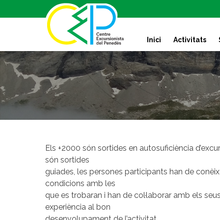
S
k
i
Inici
Activitats
p
t
o
c
o
n
t
e
n
t
Els +2000 són sortides en autosuficiència d’exc
són sortides
guiades, les persones participants han de conèixer 
condicions amb les
que es trobaran i han de col·laborar amb els seu
experiència al bon
desenvolupament de l’activitat.