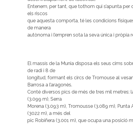
Entenem, per tant, que tothom qui s’apunta per du
els riscos
que aquesta comporta, té les condicions físiques
de manera
autònoma i l’empren sota la seva única i pròpia r
El massís de la Munia disposa els seus cims sob
de radi i 8 de
longitud, formant els circs de Tromouse al vesant
Barrosa a l’aragonès.
Conté diversos pics de més de tres mil metres: l
(3.099 m), Serra
Morena (3.093 m), Tromousse (3.089 m), Punta Ai
(3022 m), a més del
pic Robiñera (3.001 m), que ocupa una posició ma