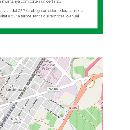
de muntanya comporten un cert risc.
tivitat del CEP, és obligatori estar federat amb la
tivitat a dur a terme, tant sigui temporal o anual.