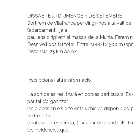
DISSABTE 3 i DIUMENGE 4 DE SETEMBRE
Sortirem de Vilafranca per dirigir-nos a la vall d
l’aparcament, i ja a
peu, ens dirigirem al massís de la Munia. Farem n
Desnivell positiu total: Entre 2.000 i 2.500 m (apr
Distancia: 25 km aprox.
Inscripcions i altre informació:
La sortida es realitzarà en cotxes particulars. 
per tal d’organitzar
les places en els diferents vehicles disponibles,
de la sortida
(material, intendència,…), acabar de decidir els itin
les incidències que