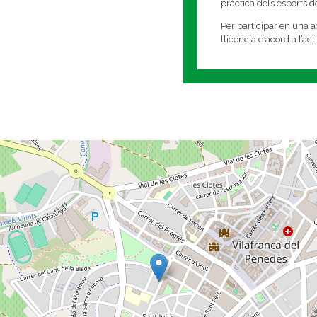
pràctica dels esports 
Per participar en una ac
llicencia d’acord a l’ac