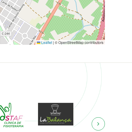
Leaflet
|
© OpenStreetMap contributors
