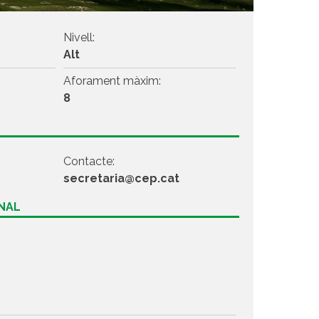
Nivell:
Alt
Aforament màxim:
8
Contacte:
secretaria@cep.cat
ONAL