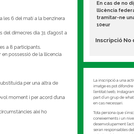
En cas de no d
llicència feder
tramitar-ne un
 les 6 del matí a la benzinera
10eur
bans del dimecres dia 31 d’agost a
Inscripció No
es a 8 participants.
r en possessió de la llicencia
La inscripció a una act
ubstituïda per una altra de
imatge es pot difondre 
l’entitat.(web, Instagr
sevol moment i per acord d’una
part d’un grup de whats
en cas necessari.
 circumstàncies així ho
Tota persona que s’insc
coneixements i un nivell
desenvolupament l’activi
seran responsables del