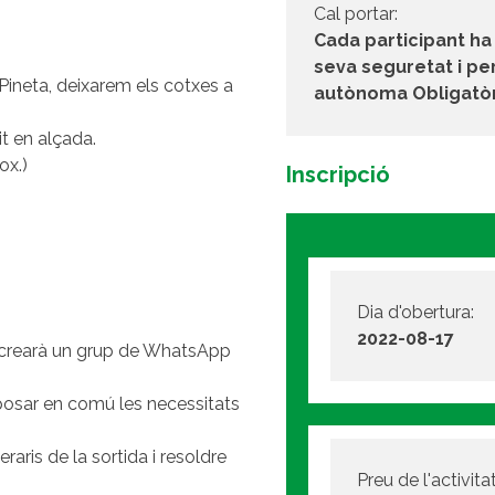
Cal portar:
Cada participant ha 
seva seguretat i per
e Pineta, deixarem els cotxes a
autònoma Obligatòri
it en alçada.
ox.)
Inscripció
Dia d'obertura:
2022-08-17
Es crearà un grup de WhatsApp
 posar en comú les necessitats
eraris de la sortida i resoldre
Preu de l'activitat