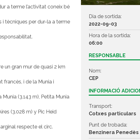
r a terme l’activitat coneix bé
Dia de sortida:
 i tècniques per dur-la a terme
2022-09-03
Hora de la sortida:
esponsabilitat.
06:00
RESPONSABLE
re un gran mur de quasi 2 km
Nom:
CEP
 francès, i de la Munia i
INFORMACIÓ ADICI
a Munia (3.143 m), Petita Munia
Transport:
res (3.028 m) y Pic Heid
Cotxes particulars
Punt de trobada:
rginal respecte el circ.
Benzinera Penedès