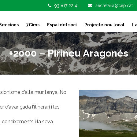
93 817 22 41
secretaria@cep.cat
Seccions
7Cims
Espai del soci
Projecte nou local
La
+2000 – Pirineu Aragonés
ursionisme d’alta muntanya. No
d’avançada l’itinerari i les
s coneixements i la seva