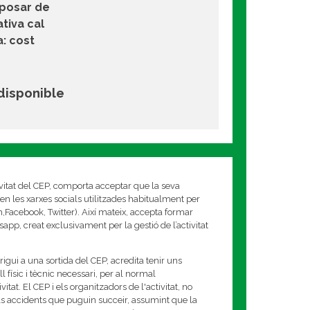
iposar de
ativa cal
a: cost
 disponible
ivitat del CEP, comporta acceptar que la seva
en les xarxes socials utilitzades habitualment per
am,Facebook, Twitter). Així mateix, accepta formar
app, creat exclusivament per la gestió de l’activitat
rigui a una sortida del CEP, acredita tenir uns
 físic i tècnic necessari, per al normal
tat. El CEP i els organitzadors de l'activitat, no
s accidents que puguin succeir, assumint que la