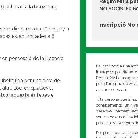
Règim Mitja pe
 6 del matí a la benzinera
NO SOCIS: 62.6
Inscripció No
bans del dimecres dia 10 de juny a
laces estan limitades a 6
r en possessió de la llicencia
La inscripció a una act
imatge es pot difondre 
l’entitat.(web, Instagr
ubstituïda per una altra de
part d’un grup de whats
 altre lloc, en qualsevol
en cas necessari.
ts si aquesta és la seva
Tota persona que s’insc
coneixements i un nivell
desenvolupament l’activi
seran responsables del
pràctica dels esports 
Per participar en una ac