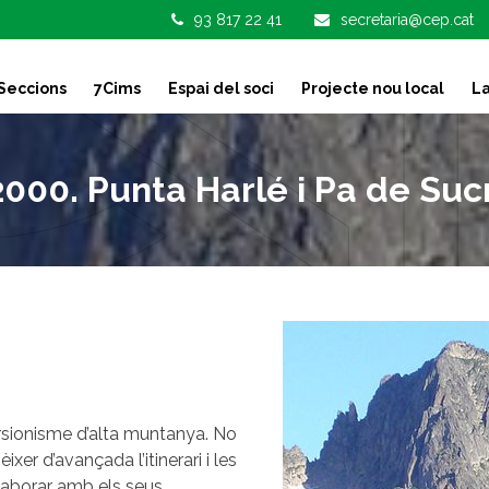
93 817 22 41
secretaria@cep.cat
Seccions
7Cims
Espai del soci
Projecte nou local
La
2000. Punta Harlé i Pa de Suc
ursionisme d’alta muntanya. No
xer d’avançada l’itinerari i les
·laborar amb els seus