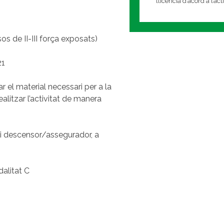
llicencia d’acord a l’ac
os de II-III força exposats)
21
r el material necessari per a la
alitzar l’activitat de manera
 i descensor/assegurador, a
dalitat C