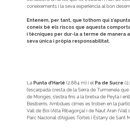
coneixements i la seva experiència al bon desenv
Entenem, per tant, que tothom qui s’apunta 
coneix bé els riscos que aquesta comporta,
i tècniques per dur-la a terme de manera a
seva única i pròpia responsabilitat.
La
Punta d’Harlé
(2.884 m) i el
Pa de Sucre
(2
l’escarpada cresta de la Serra de Turmeneia que s
de Monges, s’estira fins a la bretxa de Peyta i e
Besiberris. Ambdues cimes es troben en la parti
Vall de Boí (Alta Ribagorça) i de Naut Aran (Vall d
Parc Nacional d’Aigües Tortes i Estany de Sant Mau