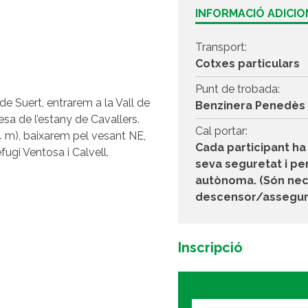
INFORMACIÓ ADICI
Transport:
Cotxes particulars
Punt de trobada:
de Suert, entrarem a la Vall de
Benzinera Penedès
esa de l’estany de Cavallers.
Cal portar:
4 m), baixarem pel vesant NE,
Cada participant ha 
efugi Ventosa i Calvell.
seva seguretat i per
autònoma. (Són nece
descensor/assegura
Inscripció