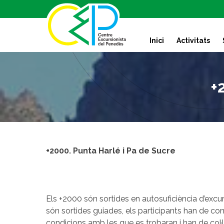
S
k
i
Inici
Activitats
p
t
o
c
+
o
n
t
e
n
t
+2000. Punta Harlé i Pa de Sucre
Els +2000 són sortides en autosuficiència d’exc
són sortides guiades, els participants han de conèi
condicions amb les que es trobaran i han de col