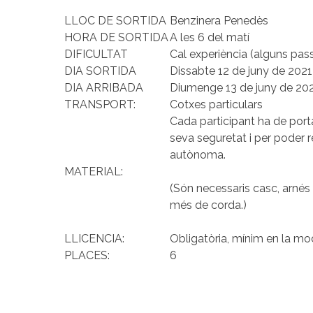
LLOC DE SORTIDA
Benzinera Penedès
HORA DE SORTIDA
A les 6 del matí
DIFICULTAT
Cal experiència (alguns pass
DIA SORTIDA
Dissabte 12 de juny de 2021
DIA ARRIBADA
Diumenge 13 de juny de 20
TRANSPORT:
Cotxes particulars
Cada participant ha de porta
seva seguretat i per poder re
autònoma.
MATERIAL:
(Són necessaris casc, arnés
més de corda.)
LLICENCIA:
Obligatòria, mínim en la mo
PLACES:
6