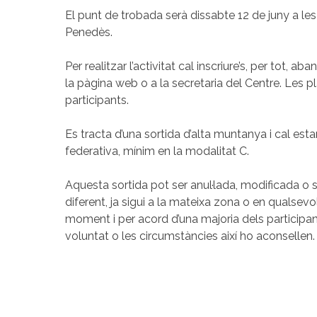
El punt de trobada serà dissabte 12 de juny a les
Penedès.
Per realitzar l’activitat cal inscriure’s, per tot, a
la pàgina web o a la secretaria del Centre. Les p
participants.
Es tracta d’una sortida d’alta muntanya i cal esta
federativa, mínim en la modalitat C.
Aquesta sortida pot ser anul·lada, modificada o s
diferent, ja sigui a la mateixa zona o en qualsevol
moment i per acord d’una majoria dels participan
voluntat o les circumstàncies així ho aconsellen.