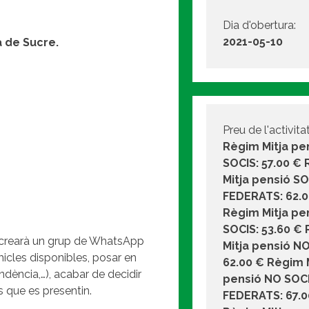
Dia d'obertura:
2021-05-10
 de Sucre.
Preu de l'activitat
Règim Mitja pe
SOCIS: 57.00 €
Mitja pensió S
FEDERATS: 62.0
Règim Mitja pe
SOCIS: 53.60 €
Es crearà un grup de WhatsApp
Mitja pensió N
ehicles disponibles, posar en
62.00 € Règim 
ndència,…), acabar de decidir
pensió NO SOC
es que es presentin.
FEDERATS: 67.0