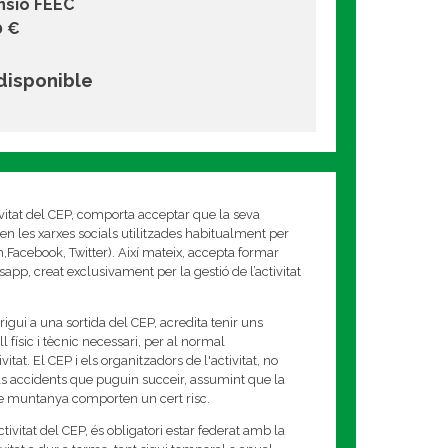
nsió FEEC
0 €
 disponible
ivitat del CEP, comporta acceptar que la seva
en les xarxes socials utilitzades habitualment per
am,Facebook, Twitter). Així mateix, accepta formar
app, creat exclusivament per la gestió de l’activitat
rigui a una sortida del CEP, acredita tenir uns
 físic i tècnic necessari, per al normal
tat. El CEP i els organitzadors de l'activitat, no
s accidents que puguin succeir, assumint que la
de muntanya comporten un cert risc.
tivitat del CEP, és obligatori estar federat amb la