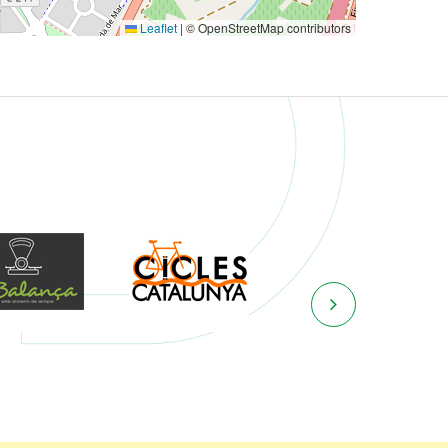
Leaflet
|
© OpenStreetMap contributors
