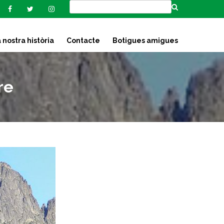
 nostra història
Contacte
Botigues amigues
re