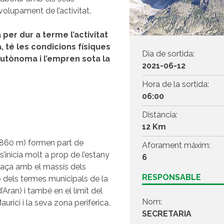
olupament de l’activitat.
per dur a terme l’activitat
 té les condicions físiques
Dia de sortida:
utònoma i l’empren sota la
2021-06-12
Hora de la sortida:
06:00
Distància:
12 Km
.860 m) formen part de
Aforament màxim:
’inicia molt a prop de l’estany
6
nllaça amb el massís dels
RESPONSABLE
ó dels termes municipals de la
’Aran) i també en el límit del
Nom:
rici i la seva zona perifèrica.
SECRETARIA