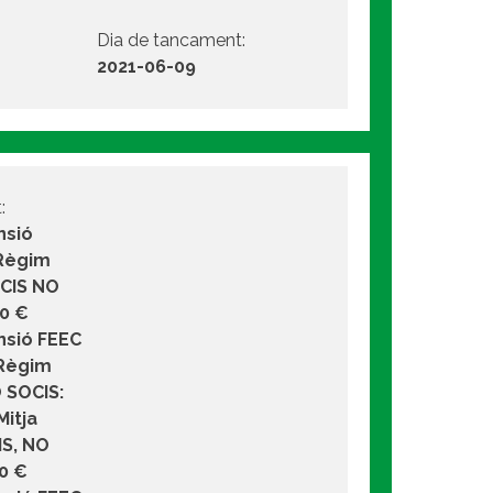
Dia de tancament:
2021-06-09
:
nsió
 Règim
OCIS NO
0 €
nsió FEEC
 Règim
O SOCIS:
Mitja
IS, NO
0 €