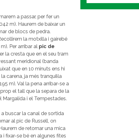
rnarem a passar, per fer un
.042 m). Haurem de baixar un
 mar de blocs de pedra.
collirem la motxilla i gairebé
 m). Per arribar al
pic de
r la cresta que en el seu tram
l vessant meridional (banda
uixat que en 10 minuts ens hi
la carena, ja més tranquil·la
195 m). Val la pena arribar-se a
rop el tall que la separa de la
el Margalida i el Tempestades.
 a buscar la canal de sortida
rnar al pic de Russell, on
a. Haurem de retornar una mica
a i fixar-se bé en algunes fites