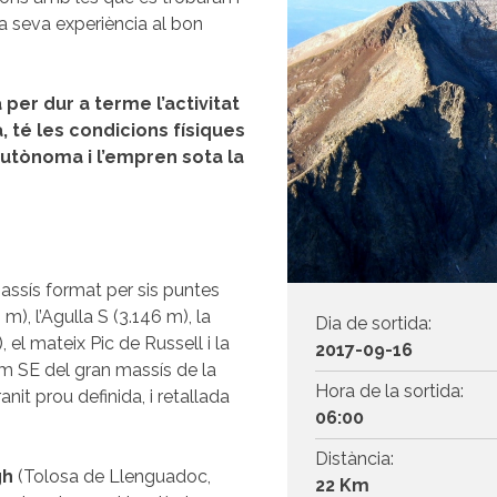
a seva experiència al bon
per dur a terme l’activitat
 té les condicions físiques
utònoma i l’empren sota la
ssís format per sis puntes
), l’Agulla S (3.146 m), la
Dia de sortida:
 el mateix Pic de Russell i la
2017-09-16
rem SE del gran massís de la
Hora de la sortida:
it prou definida, i retallada
06:00
Distància:
gh
(Tolosa de Llenguadoc,
22 Km