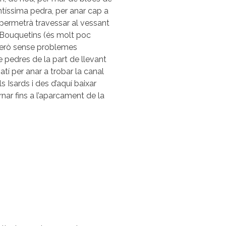
antíssima pedra, per anar cap a
 permetrà travessar al vessant
ls Bouquetins (és molt poc
però sense problemes
e pedres de la part de llevant
tí per anar a trobar la canal
s Isards i des d’aquí baixar
ornar fins a l’aparcament de la