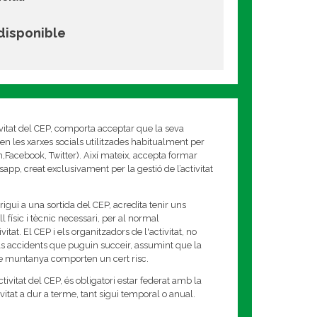
 disponible
ivitat del CEP, comporta acceptar que la seva
en les xarxes socials utilitzades habitualment per
am,Facebook, Twitter). Així mateix, accepta formar
app, creat exclusivament per la gestió de l’activitat
rigui a una sortida del CEP, acredita tenir uns
 físic i tècnic necessari, per al normal
tat. El CEP i els organitzadors de l'activitat, no
s accidents que puguin succeir, assumint que la
de muntanya comporten un cert risc.
tivitat del CEP, és obligatori estar federat amb la
tivitat a dur a terme, tant sigui temporal o anual.