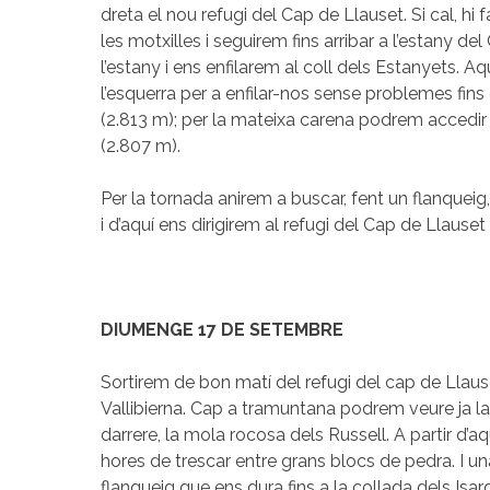
dreta el nou refugi del Cap de Llauset. Si cal, hi
les motxilles i seguirem fins arribar a l’estany d
l’estany i ens enfilarem al coll dels Estanyets. A
l’esquerra per a enfilar-nos sense problemes fins 
(2.813 m); per la mateixa carena podrem accedir
(2.807 m).
Per la tornada anirem a buscar, fent un flanqueig,
i d’aquí ens dirigirem al refugi del Cap de Llauset
DIUMENGE 17 DE SETEMBRE
Sortirem de bon matí del refugi del cap de Llause
Vallibierna. Cap a tramuntana podrem veure ja la c
darrere, la mola rocosa dels Russell. A partir d’
hores de trescar entre grans blocs de pedra. I u
flanqueig que ens dura fins a la collada dels Isa