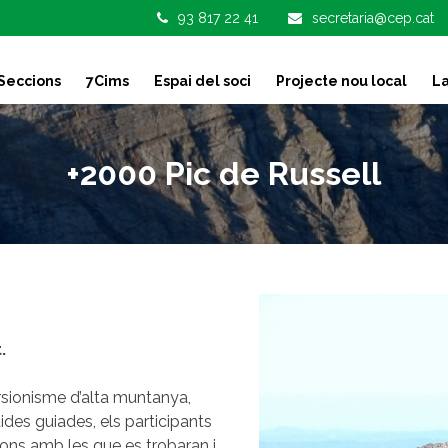
93 817 22 41
secretaria@cep.cat
Seccions
7Cims
Espai del soci
Projecte nou local
La
+2000 Pic de Russell
.
rsionisme d’alta muntanya,
ides guiades, els participants
cions amb les que es trobaran i