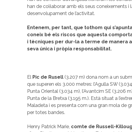
han de col·laborar amb els seus coneixements i l
desenvolupament de l’activitat.
Entenem, per tant, que tothom qui s’apunta 
coneix bé els riscos que aquesta comporta,
i tècniques per dur-la a terme de manera a
seva única i pròpia responsabilitat.
El
Pic de Rusell
(3.207 m) dona nom a un subma
que superen els 3.000 metres: l’Agulla SW (3.034 m
Punta Oriental (3.034 m), l’Avantcim SE (3.206 m),
Punta de la Bretxa (3.195 m.). Està situat a l’ext
Maladeta i es presenta com una gran mola de gran
per totes bandes.
Henry Patrick Marie,
comte de Russell-Killou