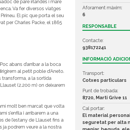
guadoc de pare irlandès i mare
Aforament màxim:
inenca. Va fer diversos viatges
6
irineu. El pic que porta el seu
at per Charles Packe, el 1865
RESPONSABLE
Contacte:
938172241
INFORMACIÓ ADICI
 Poc abans d’arribar a la boca
irigirem al petit poble d’Aneto.
Transport:
transforma, a la sortida
Cotxes particulars
e Llauset (2.200 m) on deixarem
Punt de trobada:
8720, Marti Grive 11
camí molt ben marcat que volta
Cal portar:
camí s’enfila i arribarem a una
El material persona
s de l’estany de Llauset fins a
seguretat per alta 
s ja podrem veure a la nostra
menjar, beguda, el