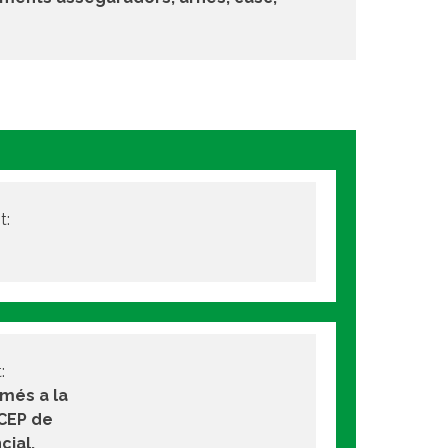
t:
:
omés a la
 CEP de
ial.