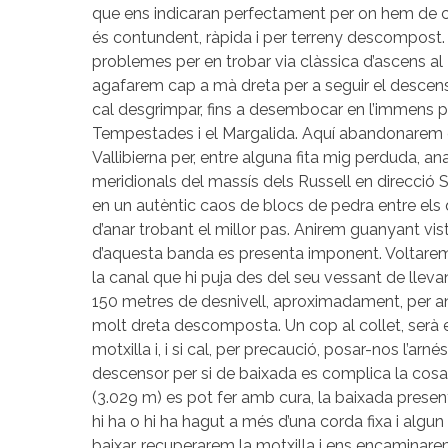
que ens indicaran perfectament per on hem de c
és contundent, ràpida i per terreny descompost
problemes per en trobar via clàssica d’ascens al 
agafarem cap a mà dreta per a seguir el descen
cal desgrimpar, fins a desembocar en l’immens p
Tempestades i el Margalida. Aquí abandonarem e
Vallibierna per, entre alguna fita mig perduda, an
meridionals del massís dels Russell en direcció 
en un autèntic caos de blocs de pedra entre el
d’anar trobant el millor pas. Anirem guanyant vis
d’aquesta banda es presenta imponent. Voltarem 
la canal que hi puja des del seu vessant de llev
150 metres de desnivell, aproximadament, per an
molt dreta descomposta. Un cop al collet, serà 
motxilla i, i si cal, per precaució, posar-nos l’ar
descensor per si de baixada es complica la cosa.
(3.029 m) es pot fer amb cura, la baixada presen
hi ha o hi ha hagut a més d’una corda fixa i algu
baixar, recuperarem la motxilla i ens encaminare