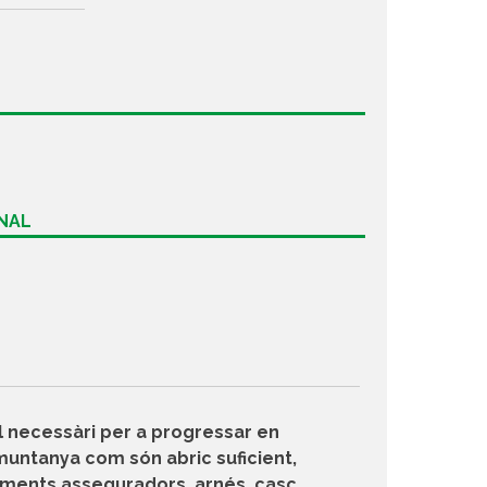
ONAL
l necessàri per a progressar en
muntanya com són abric suficient,
ements asseguradors, arnés, casc,