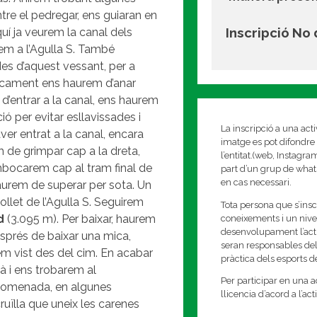
tre el pedregar, ens guiaran en
Inscripció No
quí ja veurem la canal dels
rem a l’Agulla S. També
des d’aquest vessant, per a
sicament ens haurem d’anar
 d’entrar a la canal, ens haurem
ó per evitar esllavissades i
La inscripció a una act
er entrat a la canal, encara
imatge es pot difondre 
m de grimpar cap a la dreta,
l’entitat.(web, Instagr
mbocarem cap al tram final de
part d’un grup de whats
en cas necessari.
aurem de superar per sota. Un
llet de l’Agulla S. Seguirem
Tota persona que s’insc
d
(3.095 m). Per baixar, haurem
coneixements i un nivell
desenvolupament l’activi
 després de baixar una mica,
seran responsables del
em vist des del cim. En acabar
pràctica dels esports 
à i ens trobarem al
Per participar en una ac
anomenada, en algunes
llicencia d’acord a l’ac
ruïlla que uneix les carenes