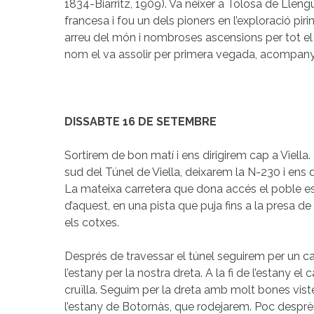
1834-Biarritz, 1909). Va néixer a Tolosa de Llen
francesa i fou un dels pioners en l’exploració pir
arreu del món i nombroses ascensions per tot el P
nom el va assolir per primera vegada, acompany
DISSABTE 16 DE SETEMBRE
Sortirem de bon matí i ens dirigirem cap a Viella.
sud del Túnel de Viella, deixarem la N-230 i ens d
La mateixa carretera que dona accés el poble es 
d’aquest, en una pista que puja fins a la presa d
els cotxes.
Després de travessar el túnel seguirem per un 
l’estany per la nostra dreta. A la fi de l’estany el 
cruïlla. Seguim per la dreta amb molt bones viste
l’estany de Botornàs, que rodejarem. Poc desprè