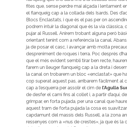
fites que, sense perdre mai alçada i lentament en
el flanqueig cap a la collada dels Isards. Des d’a
Blocs Enclastats, i que és el pas per on ascendi
podrem intuir la diagonal que és la via clàssica, 
pujar al Russell. Anirem trobant alguna però bà
orientant tenint com a referència la canal. Abans
ja de posar el casc, i avançar amb molta precauci
despreniment de roques i terra. Poc després d’hav
que el més evident sembli tirar ben recte, haure
farem un lleuger flanqueig cap a la dreta i dese
la canal on trobarem un bloc «enclastat» que h
cop superat aquest pas, arribarem fàcilment al co
cap a l’esquerra per assolir el cim de
l’Agulla Su
de desfer el camí fins al collet i, a partir d’aquí,
grimpar, en forta pujada, per una canal que haur
aquest tram de forta pujada la cosa es suavitzar
capdamunt del massís dels Russell, a la zona 
ressenyes com a «nus de crestes», ja que és la c