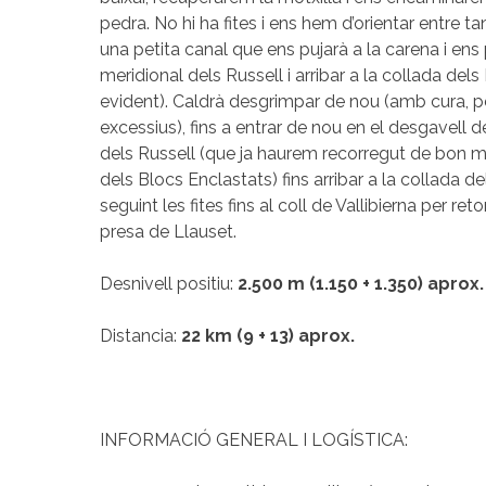
pedra. No hi ha fites i ens hem d’orientar entre t
una petita canal que ens pujarà a la carena i ens
meridional dels Russell i arribar a la collada de
evident). Caldrà desgrimpar de nou (amb cura, 
excessius), fins a entrar de nou en el desgavell d
dels Russell (que ja haurem recorregut de bon ma
dels Blocs Enclastats) fins arribar a la collada del
seguint les fites fins al coll de Vallibierna per ret
presa de Llauset.
Desnivell positiu:
2.500 m (1.150 + 1.350) aprox.
Distancia:
22 km (9 + 13) aprox.
INFORMACIÓ GENERAL I LOGÍSTICA: