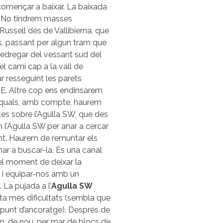
omençar a baixar. La baixada
. No tindrem masses
Russell des de Vallibierna, que
s, passant per algun tram que
edregar del vessant sud del
l camí cap a la vall de
ar resseguint les parets
SE. Altre cop ens endinsarem
s quals, amb compte, haurem
tes sobre l’Agulla SW, que des
l’Agulla SW per anar a cercar
ant. Haurem de remuntar els
ar a buscar-la. És una canal
el moment de deixar la
nés i equipar-nos amb un
 La pujada a l’
Agulla SW
ta més dificultats (sembla que
n punt d’ancoratge). Després de
m, de nou, per mar de blocs de