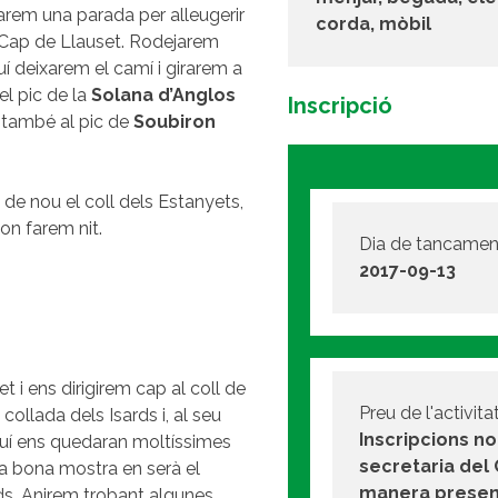
 farem una parada per alleugerir
corda, mòbil
el Cap de Llauset. Rodejarem
quí deixarem el camí i girarem a
el pic de la
Solana d’Anglos
Inscripció
 també al pic de
Soubiron
 de nou el coll dels Estanyets,
 on farem nit.
Dia de tancamen
2017-09-13
t i ens dirigirem cap al coll de
Preu de l'activitat
ollada dels Isards i, al seu
Inscripcions n
aquí ens quedaran moltíssimes
secretaria del
na bona mostra en serà el
manera presenc
rds. Anirem trobant algunes