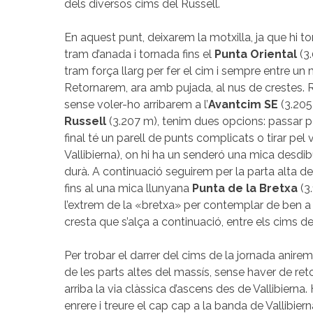
dels diversos cims del Russell.
En aquest punt, deixarem la motxilla, ja que hi to
tram d’anada i tornada fins el
Punta Oriental
(3
tram força llarg per fer el cim i sempre entre un
Retornarem, ara amb pujada, al nus de crestes. Re
sense voler-ho arribarem a l’
Avantcim SE
(3.205
Russell
(3.207 m), tenim dues opcions: passar pe
final té un parell de punts complicats o tirar pe
Vallibierna), on hi ha un senderó una mica desdib
durà. A continuació seguirem per la parta alta de 
fins al una mica llunyana
Punta de la Bretxa
(3.
l’extrem de la «bretxa» per contemplar de ben a p
cresta que s’alça a continuació, entre els cims d
Per trobar el darrer del cims de la jornada anirem
de les parts altes del massís, sense haver de reto
arriba la via clàssica d’ascens des de Vallibiern
enrere i treure el cap cap a la banda de Vallibiern