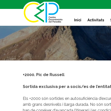
S
k
i
Inici
Activitats
p
t
o
c
o
n
t
e
n
t
+2000. Pic de Russell
Sortida exclusiva per a socis/es de l’entitat
Els +2000 són sortides en autosuficiència d’excu
amb grans desnivells i llarga durada. No són sort
han de conèixer d’avançada l’itinerari i les condi