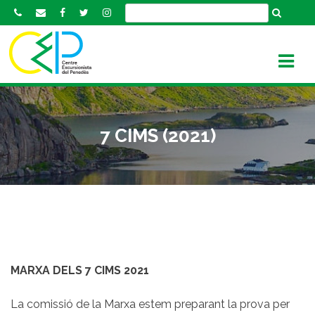
S
k
i
p
t
o
c
o
7 CIMS (2021)
n
t
e
n
t
MARXA DELS 7 CIMS 2021
La comissió de la Marxa estem preparant la prova per