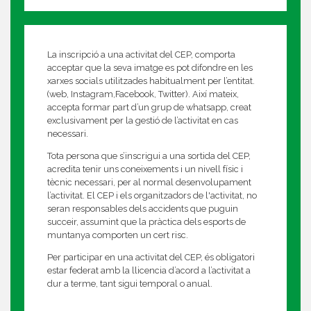
La inscripció a una activitat del CEP, comporta
acceptar que la seva imatge es pot difondre en les
xarxes socials utilitzades habitualment per l’entitat.
(web, Instagram,Facebook, Twitter). Així mateix,
accepta formar part d’un grup de whatsapp, creat
exclusivament per la gestió de l’activitat en cas
necessari.
Tota persona que s’inscrigui a una sortida del CEP,
acredita tenir uns coneixements i un nivell físic i
tècnic necessari, per al normal desenvolupament
l’activitat. El CEP i els organitzadors de l'activitat, no
seran responsables dels accidents que puguin
succeir, assumint que la pràctica dels esports de
muntanya comporten un cert risc.
Per participar en una activitat del CEP, és obligatori
estar federat amb la llicencia d’acord a l’activitat a
dur a terme, tant sigui temporal o anual.