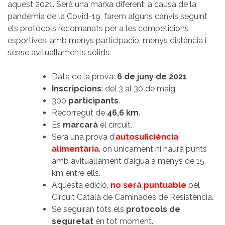
aquest 2021. Serà una marxa diferent; a causa de la
pandèmia de la Covid-19, farem alguns canvis seguint
els protocols recomanats per a les competicions
esportives, amb menys participació, menys distància i
sense avituallaments sòlids.
Data de la prova:
6 de juny de 2021
Inscripcions
: del 3 al 30 de maig.
300
participants
.
Recorregut de
46,6 km
.
Es
marcarà
el circuit.
Serà una prova d’
autosuficiència
alimentària
, on únicament hi haurà punts
amb avituallament d’aigua a menys de 15
km entre ells.
Aquesta edició,
no serà puntuable
pel
Circuit Català de Caminades de Resistència.
Se seguiran tots els
protocols de
seguretat
en tot moment.