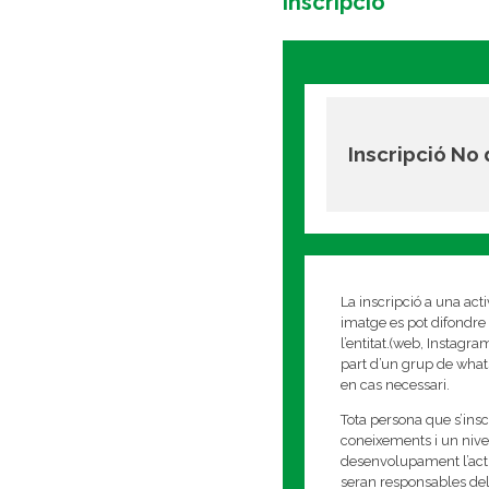
Inscripció
Inscripció No
La inscripció a una act
imatge es pot difondre 
l’entitat.(web, Instagr
part d’un grup de whats
en cas necessari.
Tota persona que s’insc
coneixements i un nivell
desenvolupament l’activi
seran responsables del