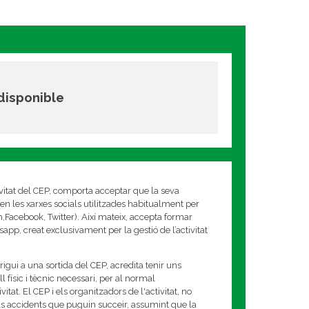
 disponible
ivitat del CEP, comporta acceptar que la seva
en les xarxes socials utilitzades habitualment per
am,Facebook, Twitter). Així mateix, accepta formar
app, creat exclusivament per la gestió de l’activitat
rigui a una sortida del CEP, acredita tenir uns
 físic i tècnic necessari, per al normal
tat. El CEP i els organitzadors de l'activitat, no
s accidents que puguin succeir, assumint que la