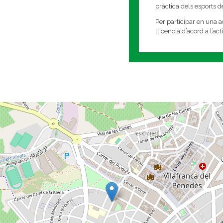
pràctica dels esports 
Per participar en una ac
llicencia d’acord a l’ac