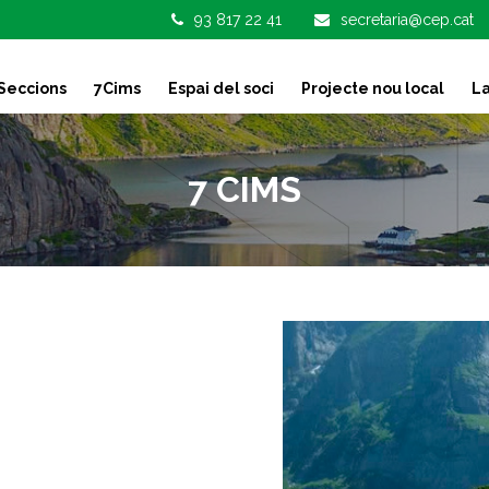
93 817 22 41
secretaria@cep.cat
Seccions
7Cims
Espai del soci
Projecte nou local
La
7 CIMS