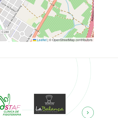
Leaflet
|
© OpenStreetMap contributors
