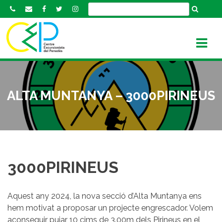
S
k
i
p
t
o
c
o
ALTA MUNTANYA – 3000PIRINEUS
n
t
e
n
t
3000PIRINEUS
Aquest any 2024, la nova secció d’Alta Muntanya ens
hem motivat a proposar un projecte engrescador. Volem
aconseguir pujar 10 cims de 3.00m dels Pirineus en el