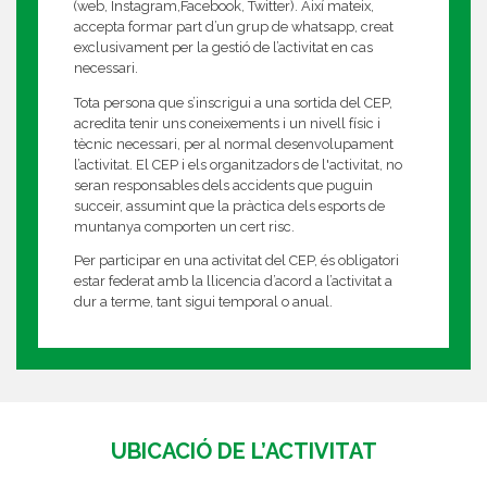
(web, Instagram,Facebook, Twitter). Així mateix,
accepta formar part d’un grup de whatsapp, creat
exclusivament per la gestió de l’activitat en cas
necessari.
Tota persona que s’inscrigui a una sortida del CEP,
acredita tenir uns coneixements i un nivell físic i
tècnic necessari, per al normal desenvolupament
l’activitat. El CEP i els organitzadors de l'activitat, no
seran responsables dels accidents que puguin
succeir, assumint que la pràctica dels esports de
muntanya comporten un cert risc.
Per participar en una activitat del CEP, és obligatori
estar federat amb la llicencia d’acord a l’activitat a
dur a terme, tant sigui temporal o anual.
UBICACIÓ DE L’ACTIVITAT