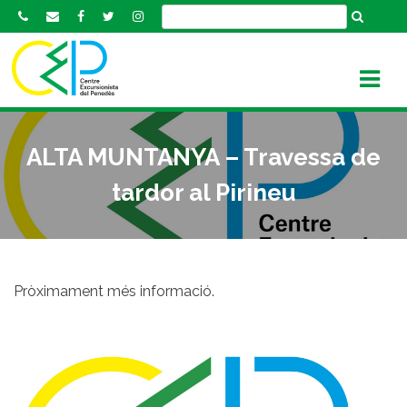
S
k
i
p
t
o
c
ALTA MUNTANYA – Travessa de
o
n
tardor al Pirineu
t
e
n
t
Pròximament més informació.