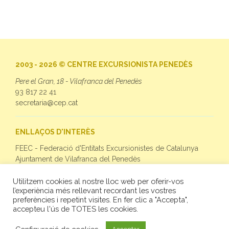
2003 - 2026 © CENTRE EXCURSIONISTA PENEDÈS
Pere el Gran, 18 - Vilafranca del Penedès
93 817 22 41
secretaria@cep.cat
ENLLAÇOS D'INTERÈS
FEEC - Federació d'Entitats Excursionistes de Catalunya
Ajuntament de Vilafranca del Penedès
Utilitzem cookies al nostre lloc web per oferir-vos
SEGUEIX-NOS
l’experiència més rellevant recordant les vostres
preferències i repetint visites. En fer clic a "Accepta",
Facebook
accepteu l'ús de TOTES les cookies.
Twitter
Instagram