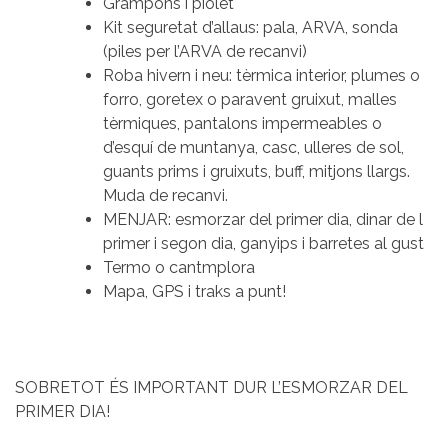
Grampons i piolet
Kit seguretat d’allaus: pala, ARVA, sonda
(piles per l’ARVA de recanvi)
Roba hivern i neu: tèrmica interior, plumes o
forro, goretex o paravent gruixut, malles
tèrmiques, pantalons impermeables o
d’esquí de muntanya, casc, ulleres de sol,
guants prims i gruixuts, buff, mitjons llargs.
Muda de recanvi.
MENJAR: esmorzar del primer dia, dinar de l
primer i segon dia, ganyips i barretes al gust
Termo o cantmplora
Mapa, GPS i traks a punt!
SOBRETOT ÉS IMPORTANT DUR L’ESMORZAR DEL
PRIMER DIA!