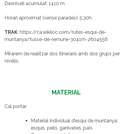
Desnivell acumulat: 1410 m
Horari aproximat (sense parades): 5:30h.
TRAK
: https://ca.wikiloc.com/rutes-esqui-de-
muntanya/tusse-de-remune-3041m-2604556
Mirarem de realitzar dos itineraris amb dos grups per
nivells.
MATERIAL
Cal portar:
Material individual d’esquí de muntanya:
esquís, pells, ganivetes, pals