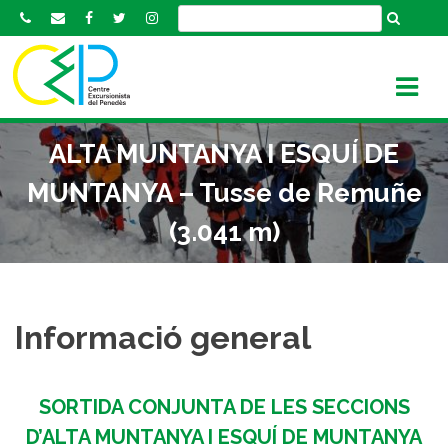
S
k
i
p
t
o
ALTA MUNTANYA I ESQUÍ DE
c
o
MUNTANYA – Tusse de Remuñe
n
(3.041 m)
t
e
n
t
Informació general
SORTIDA CONJUNTA DE LES SECCIONS
D’ALTA MUNTANYA I ESQUÍ DE MUNTANYA