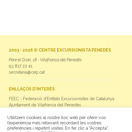
2003 - 2026 © CENTRE EXCURSIONISTA PENEDÈS
Pere el Gran, 18 - Vilafranca del Penedès
93 817 22 41
secretaria@cep.cat
ENLLAÇOS D'INTERÈS
FEEC - Federació d'Entitats Excursionistes de Catalunya
Ajuntament de Vilafranca del Penedès
Utilitzem cookies al nostre lloc web per oferir-vos
SEGUEIX-NOS
l’experiència més rellevant recordant les vostres
preferències i repetint visites. En fer clic a "Accepta",
Facebook