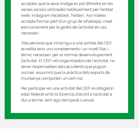
acceptar que la seva imatge es pot difondre en les
xarxes socials utilitzades habitualment per l’entitat.
(web, Instagram,Facebook, Twitter). Així mateix,
accepta formar part d’un grup de whatsapp, creat
exclusivament per la gestió de l’activitat en cas
necessari.
Tota persona que s’inscrigui a una sortida del CEP,
acredita tenir uns coneixements i un nivell físic i
tècnic necessari, per al normal desenvolupament
l’activitat. El CEP i els organitzadors de l'activitat, no
seran responsables dels accidents que puguin
succeir, assumint que la pràctica dels esports de
muntanya comporten un cert risc.
Per participar en una activitat del CEP, és obligatori
estar federat amb la llicencia d’acord a l’activitat a
dur a terme, tant sigui temporal o anual.