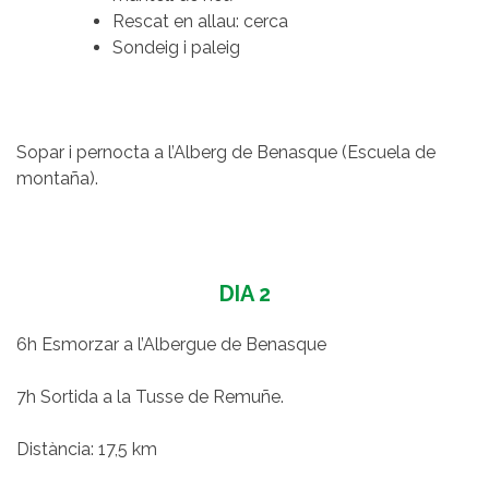
Rescat en allau: cerca
Sondeig i paleig
Sopar i pernocta a l’Alberg de Benasque (Escuela de
montaña).
DIA 2
6h Esmorzar a l’Albergue de Benasque
7h Sortida a la Tusse de Remuñe.
Distància: 17,5 km