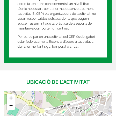
acredita tenir uns coneixements i un nivell físic i
tècnic necessari, per al normal desenvolupament
l’activitat. El CEP i els organitzadors de l'activitat, no
seran responsables dels accidents que puguin
succeir, assumint que la pràctica dels esports de
muntanya comporten un cert risc.
Per participar en una activitat del CEP, és obligatori
estar federat amb la llicencia d’acord a l’activitat a
dur a terme, tant sigui temporal o anual.
UBICACIÓ DE L’ACTIVITAT
+
−