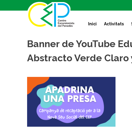
S
k
i
Inici
Activitats
p
t
o
Banner de YouTube Edu
c
o
Abstracto Verde Claro
n
t
e
n
t