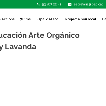
93 817 22 41
secretaria@cep.cat
Seccions
7Cims
Espai del soci
Projecte nou local
La
cación Arte Orgánico
 y Lavanda