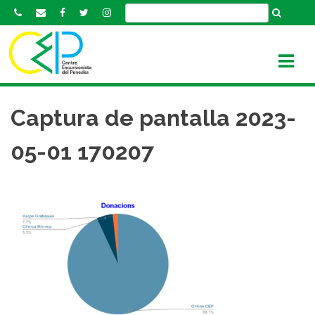
S
k
i
p
t
o
c
Captura de pantalla 2023-
o
n
05-01 170207
t
e
n
t