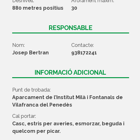
Desnivell:
Aforament màxim:
880 metres positius
30
RESPONSABLE
Nom:
Contacte:
Josep Bertran
938172241
INFORMACIÓ ADICIONAL
Punt de trobada:
Aparcament de l’Institut Milà i Fontanals de
Vilafranca del Penedès
Cal portar:
Casc, estris per averies, esmorzar, beguda i
quelcom per picar.