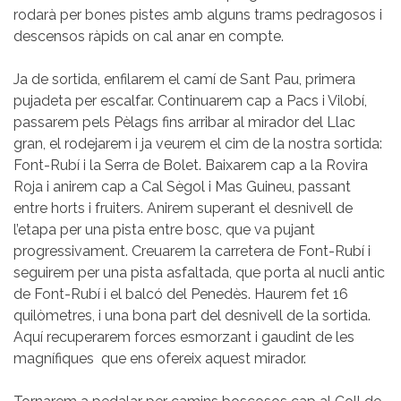
rodarà per bones pistes amb alguns trams pedragosos i
descensos ràpids on cal anar en compte.
Ja de sortida, enfilarem el camí de Sant Pau, primera
pujadeta per escalfar. Continuarem cap a Pacs i Vilobí,
passarem pels Pèlags fins arribar al mirador del Llac
gran, el rodejarem i ja veurem el cim de la nostra sortida:
Font-Rubí i la Serra de Bolet. Baixarem cap a la Rovira
Roja i anirem cap a Cal Sègol i Mas Guineu, passant
entre horts i fruiters. Anirem superant el desnivell de
l’etapa per una pista entre bosc, que va pujant
progressivament. Creuarem la carretera de Font-Rubí i
seguirem per una pista asfaltada, que porta al nucli antic
de Font-Rubí i el balcó del Penedès. Haurem fet 16
quilòmetres, i una bona part del desnivell de la sortida.
Aquí recuperarem forces esmorzant i gaudint de les
magnífiques que ens ofereix aquest mirador.