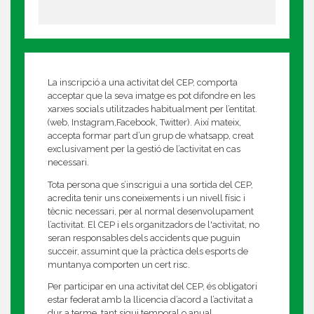
La inscripció a una activitat del CEP, comporta
acceptar que la seva imatge es pot difondre en les
xarxes socials utilitzades habitualment per l’entitat.
(web, Instagram,Facebook, Twitter). Així mateix,
accepta formar part d’un grup de whatsapp, creat
exclusivament per la gestió de l’activitat en cas
necessari.
Tota persona que s’inscrigui a una sortida del CEP,
acredita tenir uns coneixements i un nivell físic i
tècnic necessari, per al normal desenvolupament
l’activitat. El CEP i els organitzadors de l'activitat, no
seran responsables dels accidents que puguin
succeir, assumint que la pràctica dels esports de
muntanya comporten un cert risc.
Per participar en una activitat del CEP, és obligatori
estar federat amb la llicencia d’acord a l’activitat a
dur a terme, tant sigui temporal o anual.