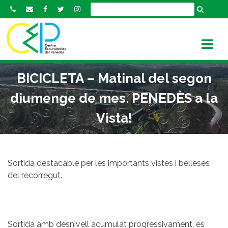
S
k
i
p
t
o
BICICLETA – Matinal del segon
c
o
diumenge de mes. PENEDÈS a la
n
Vista!
t
e
n
t
Sortida destacable per les importants vistes i belleses
del recorregut.
Sortida amb desnivell acumulat progressivament, es