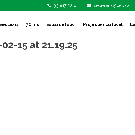
93 817 22 41
secretaria@cep.cat
Seccions
7Cims
Espai del soci
Projecte nou local
La
2-15 at 21.19.25