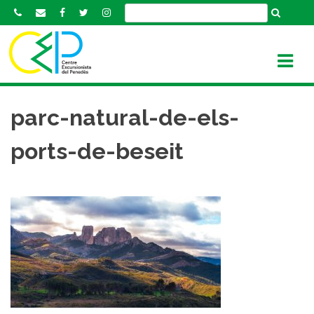
S
k
i
p
t
o
c
parc-natural-de-els-
o
n
ports-de-beseit
t
e
n
t