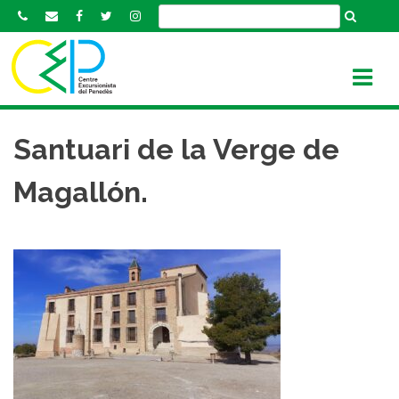
S
k
i
p
t
o
c
Santuari de la Verge de
o
n
Magallón.
t
e
n
t