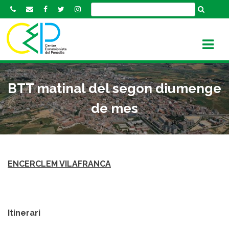
S
k
i
p
t
o
c
BTT matinal del segon diumenge
o
n
de mes
t
e
n
t
ENCERCLEM VILAFRANCA
Itinerari