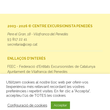
2003 - 2026 © CENTRE EXCURSIONISTA PENEDÈS
Pere el Gran, 18 - Vilafranca del Penedès
93 817 22 41
secretaria@cep.cat
ENLLAÇOS D'INTERÈS
FEEC - Federació d'Entitats Excursionistes de Catalunya
Ajuntament de Vilafranca del Penedès
Utilitzem cookies al nostre lloc web per oferir-vos
SEGUEIX-NOS
l’experiència més rellevant recordant les vostres
preferències i repetint visites. En fer clic a "Accepta",
Facebook
accepteu l'ús de TOTES les cookies.
Twitter
Instagram
Configuració de cookies
Acceptar