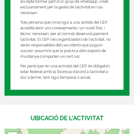
accepta formar part d’un grup de whatsapp, creat
exclusivament per la gestió de l’activitat en cas
necessari.
Tota persona que s’inscrigui a una sortida del CEP,
acredita tenir uns coneixements i un nivell físic i
tècnic necessari, per al normal desenvolupament
l’activitat. El CEP i els organitzadors de l'activitat, no
seran responsables dels accidents que puguin
succeir, assumint que la pràctica dels esports de
muntanya comporten un cert risc.
Per participar en una activitat del CEP, és obligatori
estar federat amb la llicencia d’acord a l’activitat a
dur a terme, tant sigui temporal o anual.
UBICACIÓ DE L’ACTIVITAT