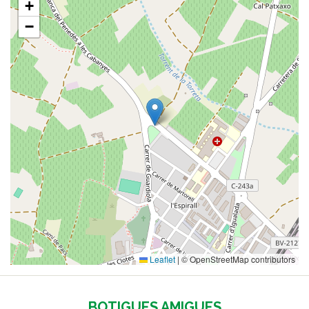
+
−
Leaflet
|
© OpenStreetMap contributors
BOTIGUES AMIGUES