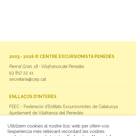
2003 - 2026 © CENTRE EXCURSIONISTA PENEDÈS
Pere el Gran, 18 - Vilafranca del Penedès
93 817 22 41
secretaria@cep.cat
ENLLAÇOS D'INTERÈS
FEEC - Federació d'Entitats Excursionistes de Catalunya
Ajuntament de Vilafranca del Penedès
Utilitzem cookies al nostre lloc web per oferir-vos
SEGUEIX-NOS
l’experiència més rellevant recordant les vostres