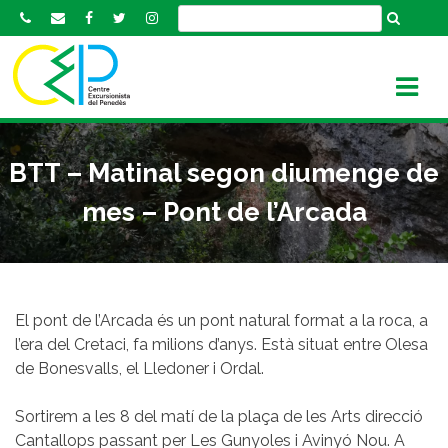
S
k
i
p
t
o
c
BTT – Matinal segon diumenge de
o
n
mes – Pont de l’Arcada
t
e
n
t
El pont de l’Arcada és un pont natural format a la roca, a
l’era del Cretaci, fa milions d’anys. Està situat entre Olesa
de Bonesvalls, el Lledoner i Ordal.
Sortirem a les 8 del matí de la plaça de les Arts direcció
Cantallops passant per Les Gunyoles i Avinyó Nou. A