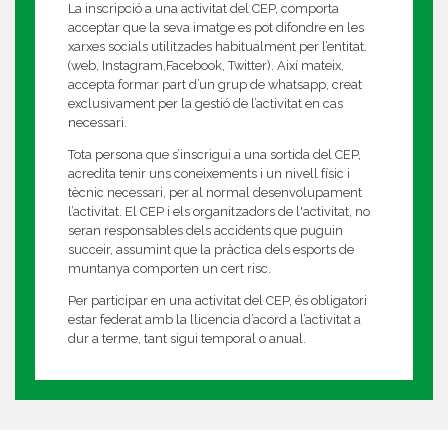
La inscripció a una activitat del CEP, comporta
acceptar que la seva imatge es pot difondre en les
xarxes socials utilitzades habitualment per l’entitat.
(web, Instagram,Facebook, Twitter). Així mateix,
accepta formar part d’un grup de whatsapp, creat
exclusivament per la gestió de l’activitat en cas
necessari.
Tota persona que s’inscrigui a una sortida del CEP,
acredita tenir uns coneixements i un nivell físic i
tècnic necessari, per al normal desenvolupament
l’activitat. El CEP i els organitzadors de l'activitat, no
seran responsables dels accidents que puguin
succeir, assumint que la pràctica dels esports de
muntanya comporten un cert risc.
Per participar en una activitat del CEP, és obligatori
estar federat amb la llicencia d’acord a l’activitat a
dur a terme, tant sigui temporal o anual.