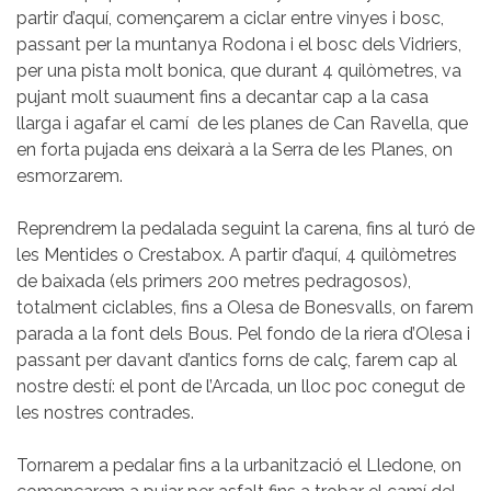
partir d’aquí, començarem a ciclar entre vinyes i bosc,
passant per la muntanya Rodona i el bosc dels Vidriers,
per una pista molt bonica, que durant 4 quilòmetres, va
pujant molt suaument fins a decantar cap a la casa
llarga i agafar el camí de les planes de Can Ravella, que
en forta pujada ens deixarà a la Serra de les Planes, on
esmorzarem.
Reprendrem la pedalada seguint la carena, fins al turó de
les Mentides o Crestabox. A partir d’aquí, 4 quilòmetres
de baixada (els primers 200 metres pedragosos),
totalment ciclables, fins a Olesa de Bonesvalls, on farem
parada a la font dels Bous. Pel fondo de la riera d’Olesa i
passant per davant d’antics forns de calç, farem cap al
nostre destí: el pont de l’Arcada, un lloc poc conegut de
les nostres contrades.
Tornarem a pedalar fins a la urbanització el Lledone, on