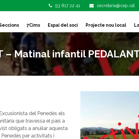
93 817 22 41
secretaria@cep.cat
Seccions
7Cims
Espai del soci
Projecte nou local
La
 – Matinal infantil PEDALA
Excusionista del Penedès els
tària que travessa el país a
st obligats a anul·lar aquesta
a Penedès per activitats i