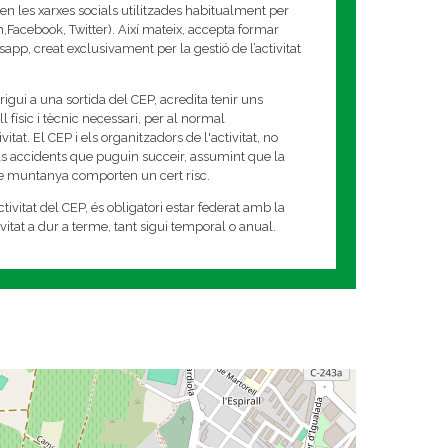
en les xarxes socials utilitzades habitualment per
am,Facebook, Twitter). Així mateix, accepta formar
app, creat exclusivament per la gestió de l’activitat
rigui a una sortida del CEP, acredita tenir uns
 físic i tècnic necessari, per al normal
tat. El CEP i els organitzadors de l'activitat, no
s accidents que puguin succeir, assumint que la
de muntanya comporten un cert risc.
tivitat del CEP, és obligatori estar federat amb la
tivitat a dur a terme, tant sigui temporal o anual.