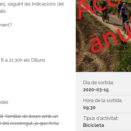
arç, seguint les indicacions del
als.
ment?
8 a 21:30h els Dilluns,
Dia de sortida:
2020-03-15
Hora de la sortida:
edès
09:30
il-familiar de lleure amb un
Tipus d'activitat:
t del recorregut, ja que hi ha
Bicicleta