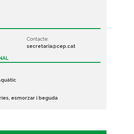
Contacte:
secretaria@cep.cat
ONAL
quàtic
eries, esmorzar i beguda