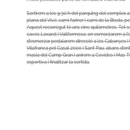
Sortirem a les 9:30 h del pàrquing del complex a
plana del Vivé, camí fariner i camí de la Bleda, pe
Aquest recorregut té uns cinc quilòmetres. Tot s
caves Loxarel i Vallformosa, on esmorzarem a l’e
d’esmorzar pedalarem direcció a les Cabanyes i l
Vilafranca pel Casal 2000 i Sant Pau, abans d’entr
masia del Camp Gran i anirem a Covides i Mas Tin
esportiva i finalitzar la sortida.