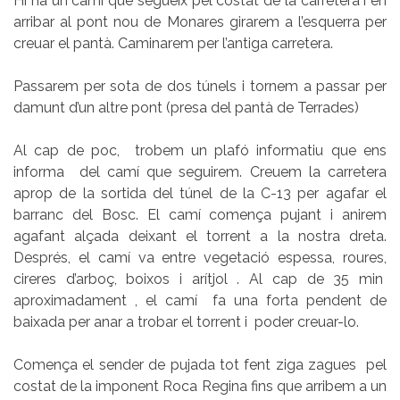
Hi ha un camí que segueix pel costat de la carretera i en
arribar al pont nou de Monares girarem a l’esquerra per
creuar el pantà. Caminarem per l’antiga carretera.
Passarem per sota de dos túnels i tornem a passar per
damunt d’un altre pont (presa del pantà de Terrades)
Al cap de poc, trobem un plafó informatiu que ens
informa del camí que seguirem. Creuem la carretera
aprop de la sortida del túnel de la C-13 per agafar el
barranc del Bosc. El camí comença pujant i anirem
agafant alçada deixant el torrent a la nostra dreta.
Després, el camí va entre vegetació espessa, roures,
cireres d’arboç, boixos i arítjol . Al cap de 35 min
aproximadament , el camí fa una forta pendent de
baixada per anar a trobar el torrent i poder creuar-lo.
Comença el sender de pujada tot fent ziga zagues pel
costat de la imponent Roca Regina fins que arribem a un