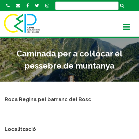
S
k
i
p
t
o
c
Caminada per a col·locar el
o
n
pessebre de muntanya
t
e
n
t
Roca Regina pel barranc del Bosc
Localització