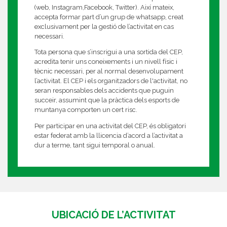
(web, Instagram,Facebook, Twitter). Així mateix,
accepta formar part d’un grup de whatsapp, creat
exclusivament per la gestió de l’activitat en cas
necessari.
Tota persona que s’inscrigui a una sortida del CEP,
acredita tenir uns coneixements i un nivell físic i
tècnic necessari, per al normal desenvolupament
l’activitat. El CEP i els organitzadors de l'activitat, no
seran responsables dels accidents que puguin
succeir, assumint que la pràctica dels esports de
muntanya comporten un cert risc.
Per participar en una activitat del CEP, és obligatori
estar federat amb la llicencia d’acord a l’activitat a
dur a terme, tant sigui temporal o anual.
UBICACIÓ DE L’ACTIVITAT