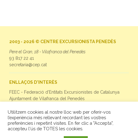
2003 - 2026 © CENTRE EXCURSIONISTA PENEDÈS
Pere el Gran, 18 - Vilafranca del Penedès
93 817 22 41
secretaria@cep.cat
ENLLAÇOS D'INTERÈS
FEEC - Federació d'Entitats Excursionistes de Catalunya
Ajuntament de Vilafranca del Penedès
Utilitzem cookies al nostre lloc web per oferir-vos
SEGUEIX-NOS
l’experiència més rellevant recordant les vostres
preferències i repetint visites. En fer clic a "Accepta",
Facebook
accepteu l'ús de TOTES les cookies.
Twitter