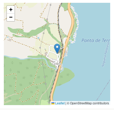
+
−
Leaflet
|
© OpenStreetMap contributors