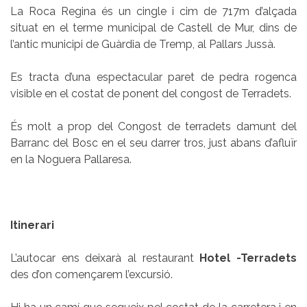
La Roca Regina és un cingle i cim de 717m d’alçada
situat en el terme municipal de Castell de Mur, dins de
l’antic municipi de Guàrdia de Tremp, al Pallars Jussà.
Es tracta d’una espectacular paret de pedra rogenca
visible en el costat de ponent del congost de Terradets.
És molt a prop del Congost de terradets damunt del
Barranc del Bosc en el seu darrer tros, just abans d’afluïr
en la Noguera Pallaresa.
Itinerari
L’autocar ens deixarà al restaurant
Hotel -Terradets
des d’on començarem l’excursió.