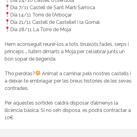
Dia 24/10 Castell d’Olèrdola
Dia 7/11 Castell de Sant Martí Sarroca
Dia 14/11 Torre de l’Arboçar
Dia 21/11 Castell de Castellet i la Gornal
Dia 28/11 La Torre de Moja
Hem aconseguit reunir-los a tots, bruixots,fades, serps i
princeps … l’ultim dimarts a Moja per cel.lebrar junts un
bon sopar de llegenda.
T’ho perdràs?
Animat a caminar pels nostres castells i
a deixar-te embriagar per les breus històries de les seves
contrades.
Per aquestes sortides caldrà disposar d’almenys la
llicència bàsica. Si no se’n disposa, es podrà contractar a
10€