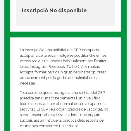
Inscripció No disponible
La inscripció a una activitat del CEP, comporta
acceptar que la seva imatge es pot difondre en les
xarxes socials utilitzades habitualment per l’entitat.
(web, Instagram,Facebook, Twitter). Així mateix,
accepta formar part d’un grup de whatsapp, creat
exclusivament per la gestió de l’activitat en cas
necessari.
Tota persona que s’inscrigui a una sortida del CEP,
acredita tenir uns coneixements i un nivell físic i
tècnic necessari, per al normal desenvolupament
l’activitat. El CEP i els organitzadors de l'activitat, no
seran responsables dels accidents que puguin
succeir, assumint que la pràctica dels esports de
muntanya comporten un cert risc.