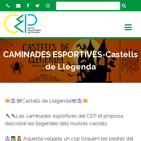
S
k
i
p
t
o
c
CAMINADES ESPORTIVES-Castells
o
n
de Llegenda
t
e
n
t
Castells de Llegenda
Les caminades esportives del CEP et proposa
descobrir les llegendes dels nostres castells.
Aquesta vegada, un cop toquem les pedres del