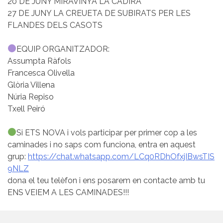
20 DE JUNY MIRAVINYA LA CADIRA
27 DE JUNY LA CREUETA DE SUBIRATS PER LES
FLANDES DELS CASOTS
EQUIP ORGANITZADOR:
Assumpta Ràfols
Francesca Olivella
Glòria Villena
Núria Repiso
Txell Peiró
Si ETS NOVA i vols participar per primer cop a les
caminades i no saps com funciona, entra en aquest
grup:
https://chat.whatsapp.com/LCq0RDhOfxjIBwsTIS
9NLZ
dona el teu telèfon i ens posarem en contacte amb tu
ENS VEIEM A LES CAMINADES!!!