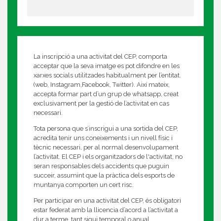
La inscripció a una activitat del CEP, comporta
acceptar que la seva imatge es pot difondre en les
xarxes socials utilitzades habitualment per l’entitat.
(web, Instagram,Facebook, Twitter). Així mateix,
accepta formar part d’un grup de whatsapp, creat
exclusivament per la gestió de l’activitat en cas
necessari.
Tota persona que s’inscrigui a una sortida del CEP,
acredita tenir uns coneixements i un nivell físic i
tècnic necessari, per al normal desenvolupament
l’activitat. El CEP i els organitzadors de l'activitat, no
seran responsables dels accidents que puguin
succeir, assumint que la pràctica dels esports de
muntanya comporten un cert risc.
Per participar en una activitat del CEP, és obligatori
estar federat amb la llicencia d’acord a l’activitat a
dur a terme, tant sigui temporal o anual.