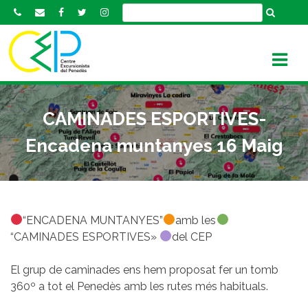
S
k
i
p
t
o
c
CAMINADES ESPORTIVES-
o
n
Encadena muntanyes 16 Maig
t
e
n
t
“ENCADENA MUNTANYES”
amb les
“CAMINADES ESPORTIVES»
del CEP
El grup de caminades ens hem proposat fer un tomb
360º a tot el Penedès amb les rutes més habituals.