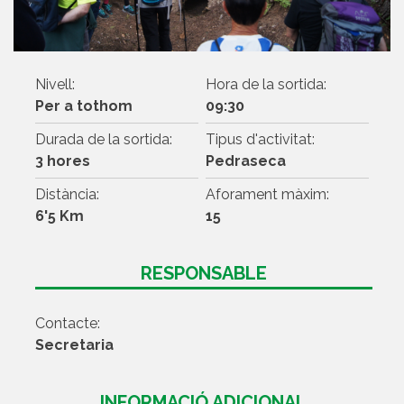
Nivell:
Hora de la sortida:
Per a tothom
09:30
Durada de la sortida:
Tipus d'activitat:
3 hores
Pedraseca
Distància:
Aforament màxim:
6'5 Km
15
RESPONSABLE
Contacte:
Secretaria
INFORMACIÓ ADICIONAL