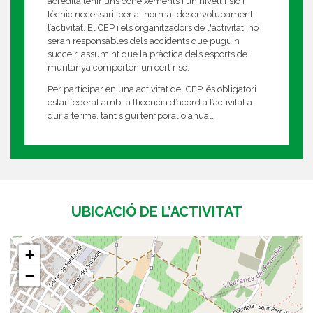
acredita tenir uns coneixements i un nivell físic i
tècnic necessari, per al normal desenvolupament
l’activitat. El CEP i els organitzadors de l'activitat, no
seran responsables dels accidents que puguin
succeir, assumint que la pràctica dels esports de
muntanya comporten un cert risc.
Per participar en una activitat del CEP, és obligatori
estar federat amb la llicencia d’acord a l’activitat a
dur a terme, tant sigui temporal o anual.
UBICACIÓ DE L’ACTIVITAT
+
−