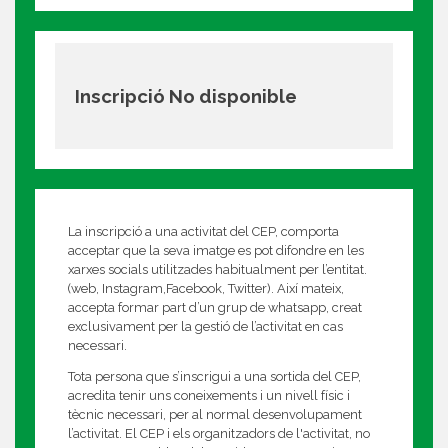
Inscripció No disponible
La inscripció a una activitat del CEP, comporta
acceptar que la seva imatge es pot difondre en les
xarxes socials utilitzades habitualment per l’entitat.
(web, Instagram,Facebook, Twitter). Així mateix,
accepta formar part d’un grup de whatsapp, creat
exclusivament per la gestió de l’activitat en cas
necessari.
Tota persona que s’inscrigui a una sortida del CEP,
acredita tenir uns coneixements i un nivell físic i
tècnic necessari, per al normal desenvolupament
l’activitat. El CEP i els organitzadors de l'activitat, no