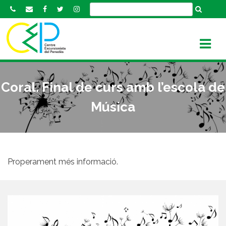
S
k
i
p
t
o
c
Coral. Final de curs amb l’escola de
o
n
Música
t
e
n
t
Properament més informació.