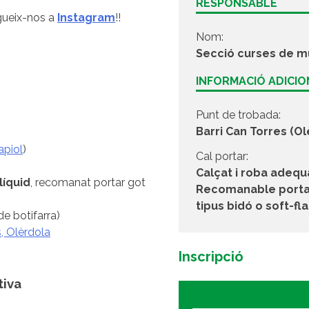
RESPONSABLE
gueix-nos a
Instagram
!!
Nom:
Secció curses de 
INFORMACIÓ ADICI
Punt de trobada:
Barri Can Torres (Ol
apiol
)
Cal portar:
Calçat i roba adequ
líquid
, recomanat portar got
Recomanable portar
tipus bidó o soft-fl
 de botifarra)
s, Olèrdola
Inscripció
tiva