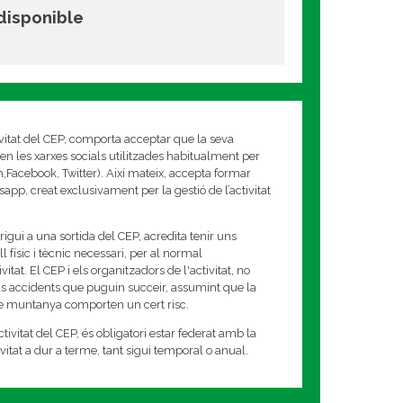
 disponible
ivitat del CEP, comporta acceptar que la seva
en les xarxes socials utilitzades habitualment per
am,Facebook, Twitter). Així mateix, accepta formar
app, creat exclusivament per la gestió de l’activitat
rigui a una sortida del CEP, acredita tenir uns
 físic i tècnic necessari, per al normal
tat. El CEP i els organitzadors de l'activitat, no
s accidents que puguin succeir, assumint que la
de muntanya comporten un cert risc.
tivitat del CEP, és obligatori estar federat amb la
tivitat a dur a terme, tant sigui temporal o anual.