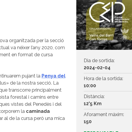
ova organitzada per la secció
tual va néixer l’any 2020,
com
iment en format de cursa
Dia de sortida:
2024-02-04
ontinuarem pujant la
Penya del
Hora de la sortida:
us» de la nostra secció. La
10:00
 que transcorre principalment
Distància:
pista forestal i camins entre
12'5 Km
ques vistes del Penedès i del
ncorporem la
caminada
Aforament màxim:
ilar al de la cursa però una mica
150