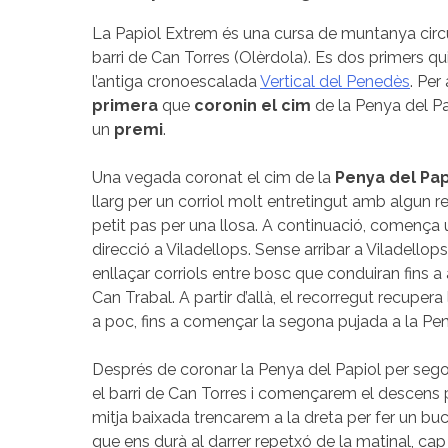
La Papiol Extrem és una cursa de muntanya circ
barri de Can Torres (Olèrdola). Es dos primers 
l’antiga cronoescalada
Vertical del Penedès
. Per
primera
que
coronin el cim
de la Penya del Pa
un
premi
.
Una vegada coronat el cim de la
Penya del Pap
llarg per un corriol molt entretingut amb algun r
petit pas per una llosa. A continuació, comença 
direcció a Viladellops. Sense arribar a Viladellop
enllaçar corriols entre bosc que conduiran fins a 
Can Trabal. A partir d’allà, el recorregut recuper
a poc, fins a començar la segona pujada a la Pen
Després de coronar la Penya del Papiol per seg
el barri de Can Torres i començarem el descens p
mitja baixada trencarem a la dreta per fer un bucl
que ens durà al darrer repetxó de la matinal, cap