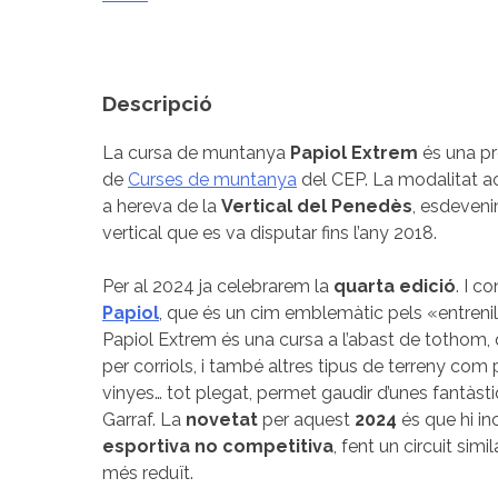
Descripció
La cursa de muntanya
Papiol Extrem
és una pr
de
Curses de muntanya
del CEP. La modalitat ac
a hereva de la
Vertical del Penedès
, esdeven
vertical que es va disputar fins l’any 2018.
Per al 2024 ja celebrarem la
quarta edició
. I c
Papiol
, que és un cim
emblemàtic pels «entrenill
Papiol Extrem és una cursa a l’abast de tothom,
per corriols, i també altres tipus de terreny com 
vinyes… tot plegat, permet gaudir d’unes fantàsti
Garraf. La
novetat
per aquest
2024
és que hi i
esportiva no competitiva
, fent un circuit sim
més reduït.