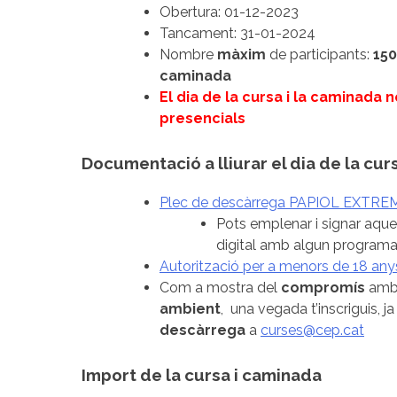
Obertura: 01-12-2023
Tancament: 31-01-2024
Nombre
màxim
de participants:
150
caminada
El dia de la cursa i la caminada 
presencials
Documentació a lliurar el dia de la cur
Plec de descàrrega PAPIOL EXTRE
Pots emplenar i signar aq
digital amb algun progra
Autorització per a menors de 18 any
Com a mostra del
compromís
amb
ambient
, una vegada t’inscriguis, j
descàrrega
a
curses@cep.cat
Import de la cursa i caminada