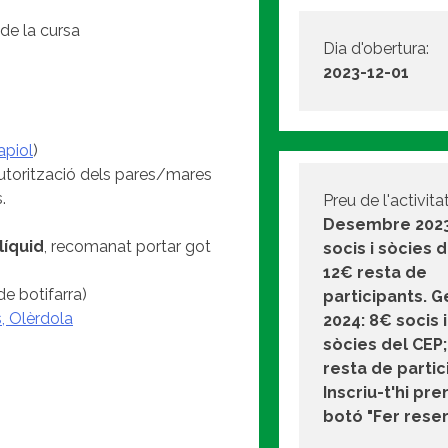
de la cursa
Dia d'obertura:
2023-12-01
apiol
)
autorització dels pares/mares
.
Preu de l'activitat
Desembre 2023
líquid
, recomanat portar got
socis i sòcies d
12€ resta de
 de botifarra)
participants. 
s, Olèrdola
2024: 8€ socis i
sòcies del CEP;
resta de partic
Inscriu-t'hi pr
botó "Fer reser