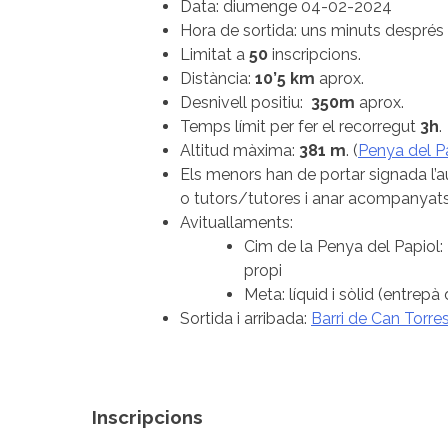
Data: diumenge 04-02-2024
Hora de sortida: uns minuts després 
Limitat a
50
inscripcions.
Distància:
10’5 km
aprox.
Desnivell positiu:
350m
aprox.
Temps límit per fer el recorregut
3h
.
Altitud màxima:
381 m
. (
Penya del P
Els menors han de portar signada l’
o tutors/tutores i anar acompanyats
Avituallaments:
Cim de la Penya del Papiol:
propi
Meta: líquid i sòlid (entrepà
Sortida i arribada:
Barri de Can Torre
Inscripcions