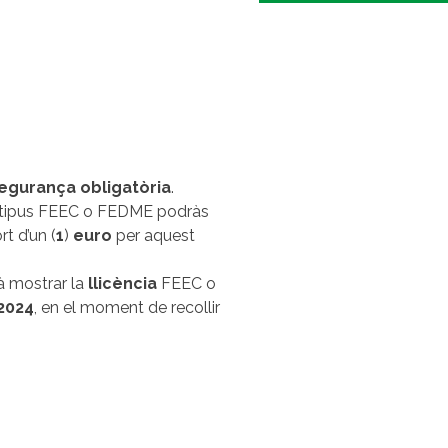
segurança
obligatòria
.
tipus FEEC o FEDME podràs
rt d’un (
1
)
euro
per aquest
rà mostrar la
llicència
FEEC o
2024
, en el moment de recollir