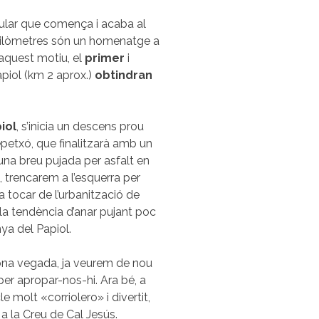
ular que comença i acaba al
quilòmetres són un homenatge a
 aquest motiu, el
primer
i
piol (km 2 aprox.)
obtindran
iol
, s’inicia un descens prou
epetxó, que finalitzarà amb un
una breu pujada per asfalt en
s, trencarem a l’esquerra per
a tocar de l’urbanització de
a la tendència d’anar pujant poc
ya del Papiol.
ona vegada, ja veurem de nou
er apropar-nos-hi. Ara bé, a
e molt «corriolero» i divertit,
 a la Creu de Cal Jesús.