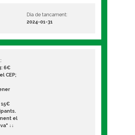
Dia de tancament:
2024-01-31
:
: 6€
el CEP;
Gener
 15€
ipants.
ement el
va" ↓↓