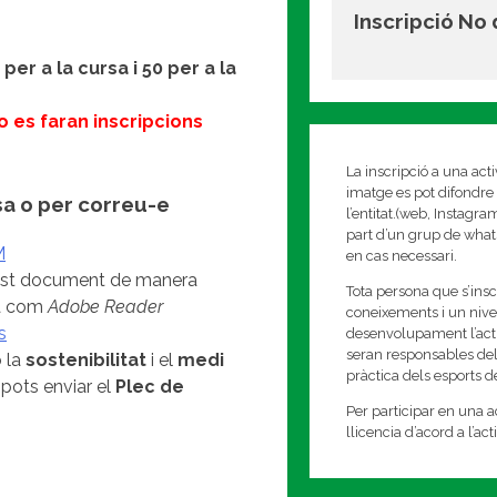
Inscripció No
 per a la cursa i 50 per a la
no es faran inscripcions
La inscripció a una act
imatge es pot difondre 
sa o per correu-e
l’entitat.(web, Instagr
part d’un grup de whats
M
en cas necessari.
uest document de manera
Tota persona que s’insc
ma com
Adobe Reader
coneixements i un nivell
s
desenvolupament l’activi
seran responsables del
 la
sostenibilitat
i el
medi
pràctica dels esports 
a pots enviar el
Plec de
Per participar en una ac
llicencia d’acord a l’ac