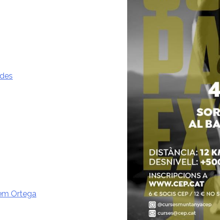
ades
lem Ortega