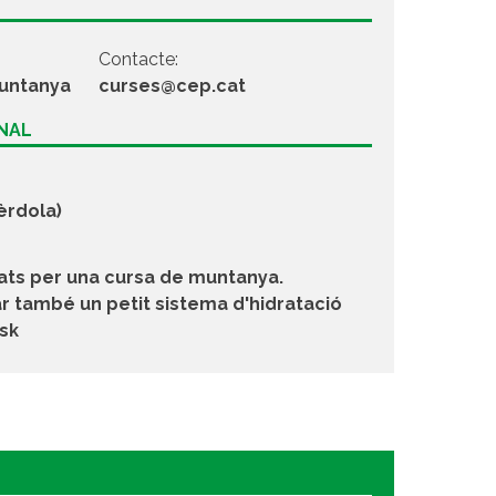
Contacte:
muntanya
curses@cep.cat
ONAL
èrdola)
ats per una cursa de muntanya.
 també un petit sistema d'hidratació
ask