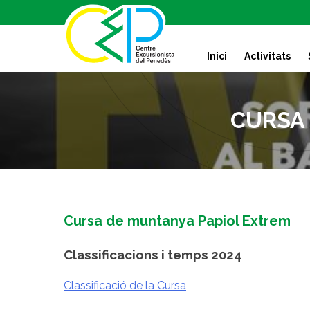
S
k
i
Inici
Activitats
p
t
o
c
CURSA 
o
n
t
e
n
t
Cursa de muntanya Papiol Extrem
Classificacions i temps 2024
Classificació de la Cursa