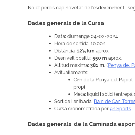
No et perdis cap novetat de l’esdeveniment i se
Dades generals de la Cursa
Data: diumenge 04-02-2024
Hora de sortida: 10.00h
Distància:
12’5 km
aprox.
Desnivell positiu:
550 m
aprox.
Altitud màxima:
381 m
. (
Penya del P
Avituallaments:
Cim de la Penya del Papiol:
propi
Meta: líquid i sòlid (entrepà
Sortida i arribada:
Barri de Can Torre
Cursa cronometrada per
9h.Sports
Dades generals de la Caminada espor