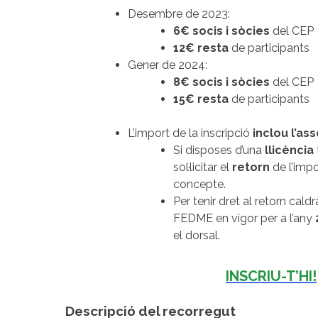
Desembre de 2023:
6€ socis i sòcies
del CEP
12€ resta
de participants
Gener de 2024:
8€ socis i sòcies
del CEP
15€
resta
de participants
L’import de la inscripció
inclou l’as
Si disposes d’una
llicència
sol·licitar el
retorn
de l’impo
concepte.
Per tenir dret al retorn cald
FEDME en vigor per a l’any
el dorsal.
INSCRIU-T’HI!
Descripció del recorregut