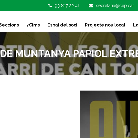
93 817 22 41
secretaria@cep.cat
Seccions
7Cims
Espai del soci
Projecte nou local
La
DE MUNTANYA PAPIOL EXTR