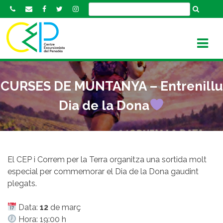
S
k
i
p
t
o
c
CURSES DE MUNTANYA – Entrenillu
o
n
Dia de la Dona
t
e
n
t
El CEP i Correm per la Terra organitza una sortida molt
especial per commemorar el Dia de la Dona gaudint
plegats.
Data:
12
de març
Hora: 19:00 h