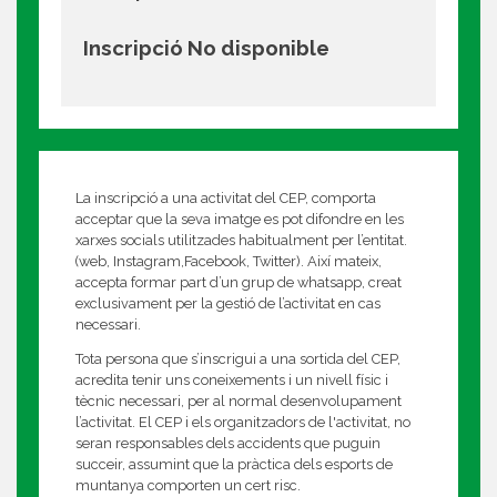
Inscripció No disponible
La inscripció a una activitat del CEP, comporta
acceptar que la seva imatge es pot difondre en les
xarxes socials utilitzades habitualment per l’entitat.
(web, Instagram,Facebook, Twitter). Així mateix,
accepta formar part d’un grup de whatsapp, creat
exclusivament per la gestió de l’activitat en cas
necessari.
Tota persona que s’inscrigui a una sortida del CEP,
acredita tenir uns coneixements i un nivell físic i
tècnic necessari, per al normal desenvolupament
l’activitat. El CEP i els organitzadors de l'activitat, no
seran responsables dels accidents que puguin
succeir, assumint que la pràctica dels esports de
muntanya comporten un cert risc.