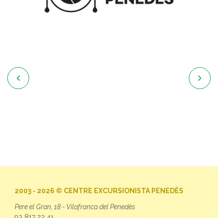


2003 - 2026 © CENTRE EXCURSIONISTA PENEDÈS
Pere el Gran, 18 - Vilafranca del Penedès
93 817 22 41