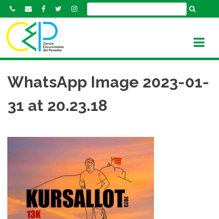
S
k
i
p
t
o
c
WhatsApp Image 2023-01-
o
n
31 at 20.23.18
t
e
n
t