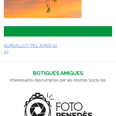
KURSALLOT PEL JORDI 20
23
NAVEGACIÓ
D'ENTRADES
BOTIGUES AMIGUES
Interessants descomptes per als nostres Socis/es.