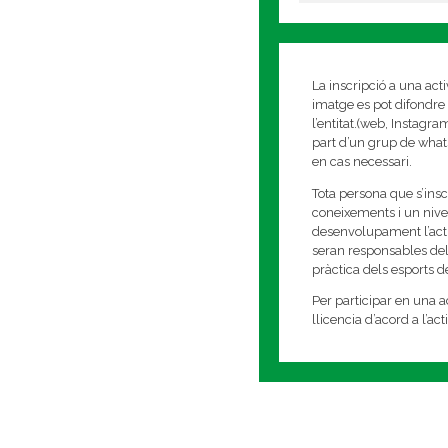
La inscripció a una act
imatge es pot difondre 
l’entitat.(web, Instagr
part d’un grup de whats
en cas necessari.
Tota persona que s’insc
coneixements i un nivell
desenvolupament l’activi
seran responsables del
pràctica dels esports 
Per participar en una ac
llicencia d’acord a l’ac