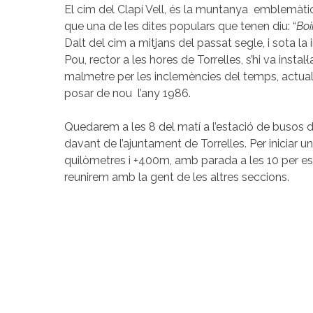
El cim del Clapí Vell, és la muntanya emblemàtica
que una de les dites populars que tenen diu: “
Boi
Dalt del cim a mitjans del passat segle, i sota l
Pou, rector a les hores de Torrelles, s’hi va instal
malmetre per les inclemències del temps, actual
posar de nou l’any 1986.
Quedarem a les 8 del matí a l’estació de busos d
davant de l’ajuntament de Torrelles. Per iniciar un
quilòmetres i +400m, amb parada a les 10 per es
reunirem amb la gent de les altres seccions.