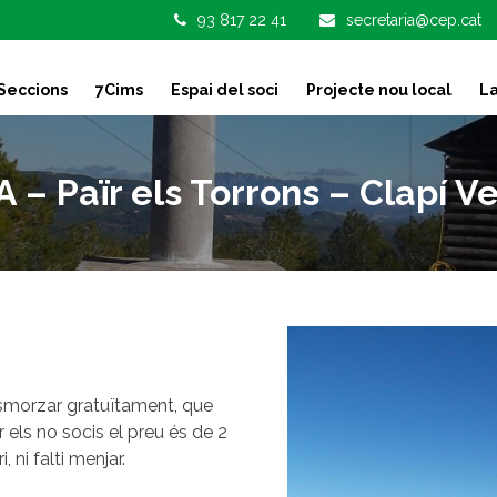
93 817 22 41
secretaria@cep.cat
Seccions
7Cims
Espai del soci
Projecte nou local
La
Païr els Torrons – Clapí Vel
esmorzar gratuïtament, que
 els no socis el preu és de 2
 ni falti menjar.