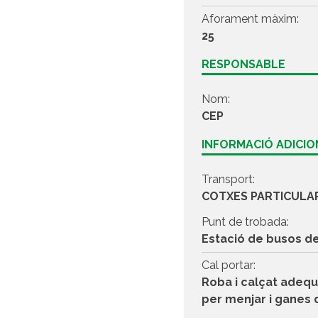
Aforament màxim:
25
RESPONSABLE
Nom:
CEP
INFORMACIÓ ADICI
Transport:
COTXES PARTICULA
Punt de trobada:
Estació de busos de
Cal portar:
Roba i calçat adequ
per menjar i ganes 