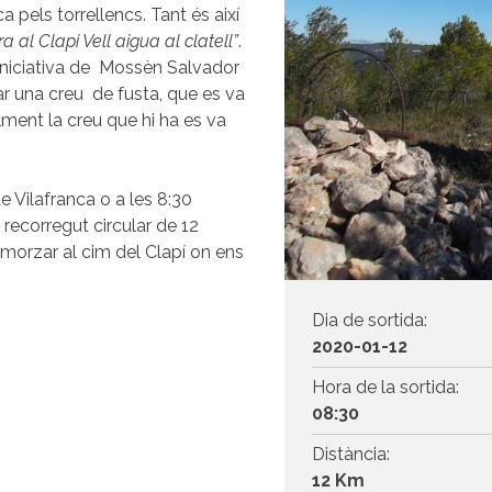
 pels torrellencs. Tant és així
ra al Clapi Vell aigua al clatell”
.
a iniciativa de Mossèn Salvador
·lar una creu de fusta, que es va
ment la creu que hi ha es va
e Vilafranca o a les 8:30
 recorregut circular de 12
morzar al cim del Clapí on ens
Dia de sortida:
2020-01-12
Hora de la sortida:
08:30
Distància:
12 Km