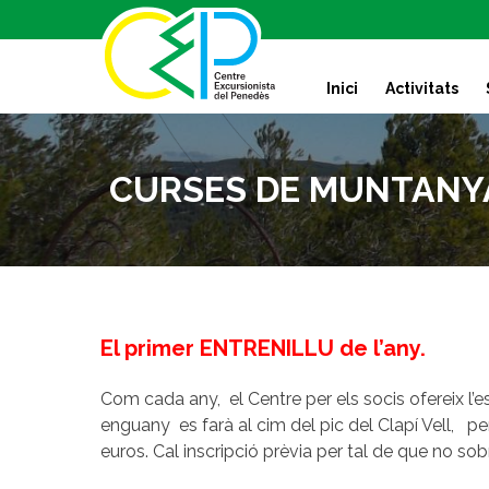
S
k
i
Inici
Activitats
p
t
o
c
CURSES DE MUNTANYA – 
o
n
t
e
n
t
El primer ENTRENILLU de l’any.
Com cada any, el Centre per els socis ofereix l’
enguany es farà al cim del pic del Clapí Vell, per
euros. Cal inscripció prèvia per tal de que no sobri,