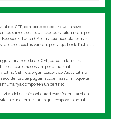
ivitat del CEP, comporta acceptar que la seva
en les xarxes socials utilitzades habitualment per
am,Facebook, Twitter). Així mateix, accepta formar
app, creat exclusivament per la gestió de l’activitat
rigui a una sortida del CEP, acredita tenir uns
 físic i tècnic necessari, per al normal
tat. El CEP i els organitzadors de l'activitat, no
s accidents que puguin succeir, assumint que la
de muntanya comporten un cert risc.
tivitat del CEP, és obligatori estar federat amb la
tivitat a dur a terme, tant sigui temporal o anual.