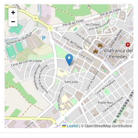
+
−
Leaflet
|
© OpenStreetMap contributors