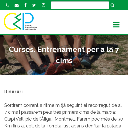
S
k
i
p
t
o
c
Curses. Entrenament per a la 7
o
n
cims
t
e
n
t
Itinerari
Sortirem corrent a ritme mitjà seguint el recorregut de al
7 cims i passarem pels tres primers cims de la marxa:
Clapí Vell, pic de l’Àliga i Montmell. Farem poc més de 30
Km fins al coll de la Torreta just abans d’enfilar la pujada