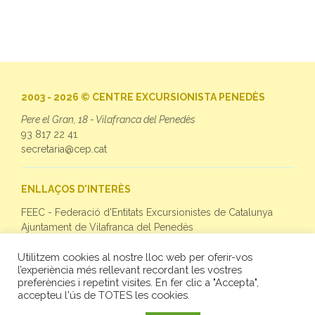
2003 - 2026 © CENTRE EXCURSIONISTA PENEDÈS
Pere el Gran, 18 - Vilafranca del Penedès
93 817 22 41
secretaria@cep.cat
ENLLAÇOS D'INTERÈS
FEEC - Federació d'Entitats Excursionistes de Catalunya
Ajuntament de Vilafranca del Penedès
Utilitzem cookies al nostre lloc web per oferir-vos
SEGUEIX-NOS
l’experiència més rellevant recordant les vostres
preferències i repetint visites. En fer clic a "Accepta",
Facebook
accepteu l'ús de TOTES les cookies.
Twitter