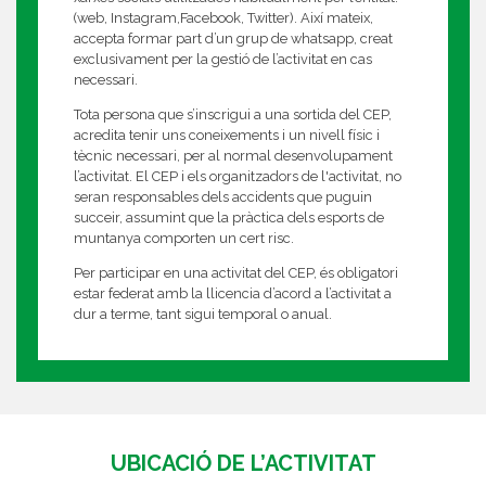
(web, Instagram,Facebook, Twitter). Així mateix,
accepta formar part d’un grup de whatsapp, creat
exclusivament per la gestió de l’activitat en cas
necessari.
Tota persona que s’inscrigui a una sortida del CEP,
acredita tenir uns coneixements i un nivell físic i
tècnic necessari, per al normal desenvolupament
l’activitat. El CEP i els organitzadors de l'activitat, no
seran responsables dels accidents que puguin
succeir, assumint que la pràctica dels esports de
muntanya comporten un cert risc.
Per participar en una activitat del CEP, és obligatori
estar federat amb la llicencia d’acord a l’activitat a
dur a terme, tant sigui temporal o anual.
UBICACIÓ DE L’ACTIVITAT