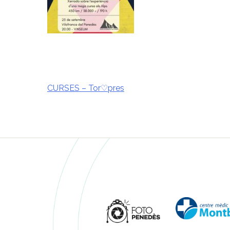
CURSES – Tor♡pres
Navegació
d'entrades