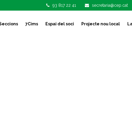
93 817 22 41
secretaria@cep.cat
Seccions
7Cims
Espai del soci
Projecte nou local
La