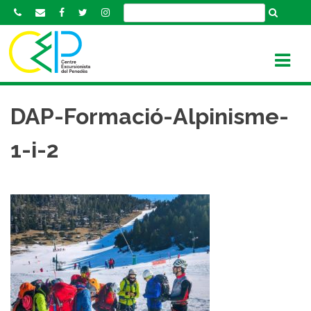
S
k
i
p
t
o
c
DAP-Formació-Alpinisme-
o
n
1-i-2
t
e
n
t