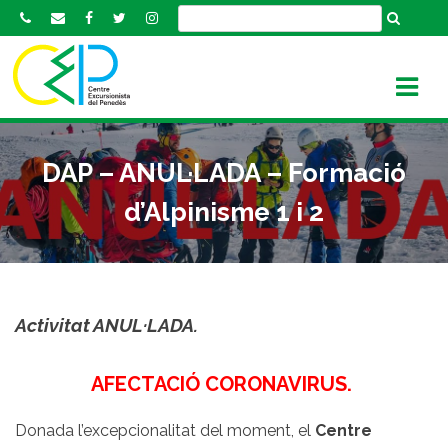
S
k
i
p
t
o
c
DAP – ANUL·LADA – Formació
o
n
d’Alpinisme 1 i 2
t
e
n
t
Activitat ANUL·LADA.
AFECTACIÓ CORONAVIRUS.
Donada l’excepcionalitat del moment, el
Centre