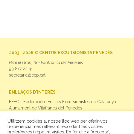
2003 - 2026 © CENTRE EXCURSIONISTA PENEDÈS
Pere el Gran, 18 - Vilafranca del Penedès
93 817 22 41
secretaria@cep.cat
ENLLAÇOS D'INTERÈS
FEEC - Federació d'Entitats Excursionistes de Catalunya
Ajuntament de Vilafranca del Penedès
Utilitzem cookies al nostre lloc web per oferir-vos
SEGUEIX-NOS
l’experiència més rellevant recordant les vostres
preferències i repetint visites. En fer clic a "Accepta",