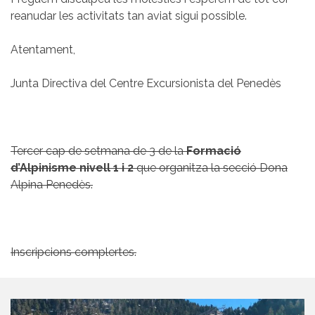
reanudar les activitats tan aviat sigui possible.
Atentament,
Junta Directiva del Centre Excursionista del Penedès
Tercer cap de setmana de 3 de la
Formació
d’Alpinisme
nivell 1 i 2
que organitza la secció Dona
Alpina Penedès.
Inscripcions complertes.