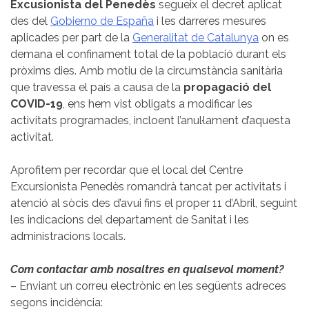
Excusionista del Penedès
segueix el decret aplicat
des del
Gobierno de España
i les darreres mesures
aplicades per part de la
Generalitat de Catalunya
on es
demana el confinament total de la població durant els
pròxims dies. Amb motiu de la circumstància sanitària
que travessa el país a causa de la
propagació del
COVID-19
, ens hem vist obligats a modificar les
activitats programades, incloent l’anul·lament d’aquesta
activitat.
Aprofitem per recordar que el local del Centre
Excursionista Penedès romandrà tancat per activitats i
atenció al sòcis des d’avui fins el proper 11 d’Abril, seguint
les indicacions del departament de Sanitat i les
administracions locals.
Com contactar amb nosaltres en qualsevol moment?
– Enviant un correu electrònic en les següents adreces
segons incidència: