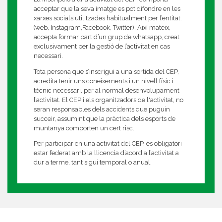
acceptar que la seva imatge es pot difondre en les
xarxes socials utilitzades habitualment per l’entitat.
(web, Instagram,Facebook, Twitter). Així mateix,
accepta formar part d’un grup de whatsapp, creat
exclusivament per la gestió de l’activitat en cas
necessari.
Tota persona que s’inscrigui a una sortida del CEP,
acredita tenir uns coneixements i un nivell físic i
tècnic necessari, per al normal desenvolupament
l’activitat. El CEP i els organitzadors de l'activitat, no
seran responsables dels accidents que puguin
succeir, assumint que la pràctica dels esports de
muntanya comporten un cert risc.
Per participar en una activitat del CEP, és obligatori
estar federat amb la llicencia d’acord a l’activitat a
dur a terme, tant sigui temporal o anual.