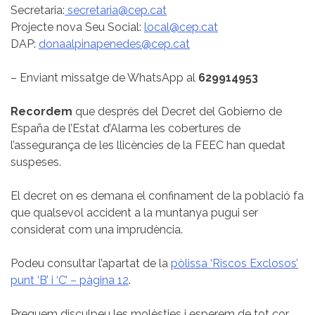
Secretaria:
secretaria@cep.cat
Projecte nova Seu Social:
local@cep.cat
DAP:
donaalpinapenedes@cep.cat
– Enviant missatge de WhatsApp al
629914953
Recordem
que després del Decret del Gobierno de
España de l’Estat d’Alarma les cobertures de
l’assegurança de les llicències de la FEEC han quedat
suspeses.
El decret on es demana el confinament de la població fa
que qualsevol accident a la muntanya pugui ser
considerat com una imprudència.
Podeu consultar l’apartat de la
pòlissa ‘Riscos Exclosos’
punt ‘B’ i ‘C’ – pàgina 12
.
Preguem disculpeu les molèsties i esperem de tot cor