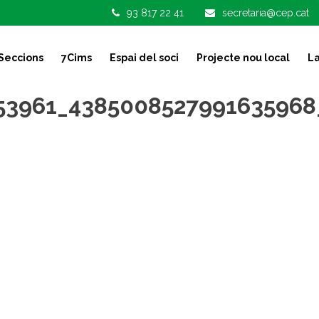
93 817 22 41
secretaria@cep.cat
Seccions
7Cims
Espai del soci
Projecte nou local
La
53961_4385008527991635968