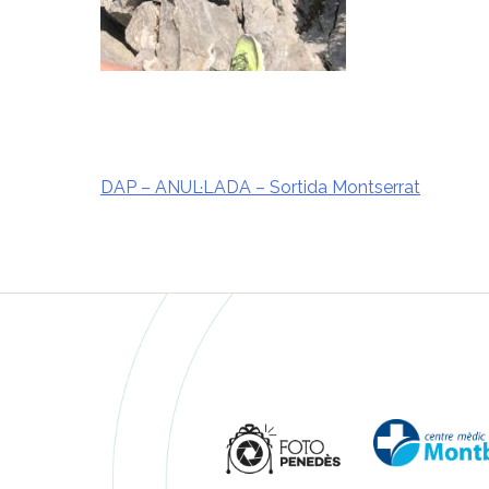
DAP – ANUL·LADA – Sortida Montserrat
Navegació
d'entrades