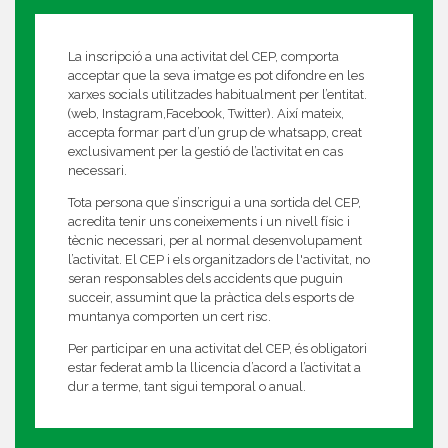
La inscripció a una activitat del CEP, comporta
acceptar que la seva imatge es pot difondre en les
xarxes socials utilitzades habitualment per l’entitat.
(web, Instagram,Facebook, Twitter). Així mateix,
accepta formar part d’un grup de whatsapp, creat
exclusivament per la gestió de l’activitat en cas
necessari.
Tota persona que s’inscrigui a una sortida del CEP,
acredita tenir uns coneixements i un nivell físic i
tècnic necessari, per al normal desenvolupament
l’activitat. El CEP i els organitzadors de l'activitat, no
seran responsables dels accidents que puguin
succeir, assumint que la pràctica dels esports de
muntanya comporten un cert risc.
Per participar en una activitat del CEP, és obligatori
estar federat amb la llicencia d’acord a l’activitat a
dur a terme, tant sigui temporal o anual.