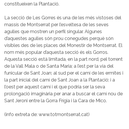
constitueixen la Plantació.
La secció de Les Gorres és una de les més vistoses del
massís de Montserrat per l’esveltesa de les seves
agulles que mostren un perfil singular. Algunes
d’aquestes agulles són prou conegudes perquè són
visibles des de les places del Monestir de Montserrat. El
nom més popular d’aquesta secció és els Gorros.
Aquesta secció està limitada, en la part nord, pel torrent
de la Vall Mala o de Santa Maria; a l’est per la via del
funicular de Sant Joan; al sud per el camí de les ermites i
la part inicial del camí de Sant Joan a la Plantació; i a
l’oest per aquest camí i el que podria ser la seva
prolongació imaginària per anar a buscar el camí nou de
Sant Jeroni entre la Gorra Frígia i la Cara de Mico.
(info extreta de: www.totmontserrat.cat)