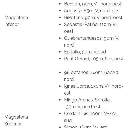
Benson, 90m, V-, nord-oest
Augusta, 85m, V, nord-oest
Magdalena
BiPotens, 90m, V, nord-oest
Inferior
Sebastia-Patiño, 110m, V-,
oest
Quebrantahuesos, 90m, V,
nord
Epitafio, 50m, V, sud
Petit Gerard, 105m, 6a+, oest
98 octanos, 140m, 6a/A0,
nord
Ignasi Jorba, 130m, V+, nord-
est
Mingo Arenas-Sorolla,
130m, V, nord-est
Cerdà-Lluís, 100m, V+/A1,
Magdalena
sud
Superior
Simon, 160m, V+, est