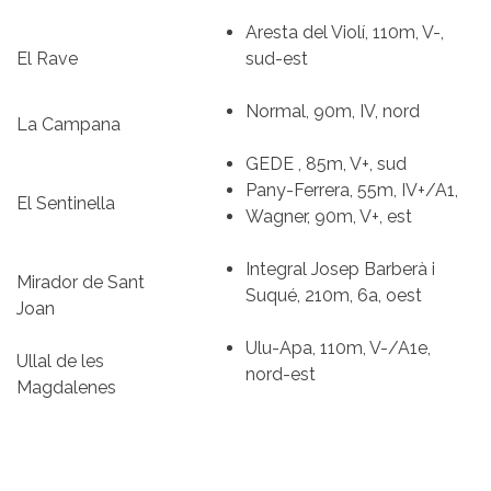
Aresta del Violí, 110m, V-,
El Rave
sud-est
Normal, 90m, IV, nord
La Campana
GEDE , 85m, V+, sud
Pany-Ferrera, 55m, IV+/A1,
El Sentinella
Wagner, 90m, V+, est
Integral Josep Barberà i
Mirador de Sant
Suqué, 210m, 6a, oest
Joan
Ulu-Apa, 110m, V-/A1e,
Ullal de les
nord-est
Magdalenes