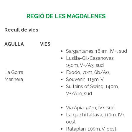
REGIÓ DE LES MAGDALENES
Recull de vies
AGULLA
VIES
Sargantanes, 163m, IV +, sud
Lusilla-Gil-Casanovas,
150m, V+/A3, sud
La Gorra
Exodo, 70m, 6b/A0,
Marinera
Souvenir, 115m, V
Sultains of Swing, 140m,
V+/A1e, sud
Via Apia, 90m, IV+, sud
La que hi faltava, 110m, IV+,
oest
Rataplan, 105m, V, oest