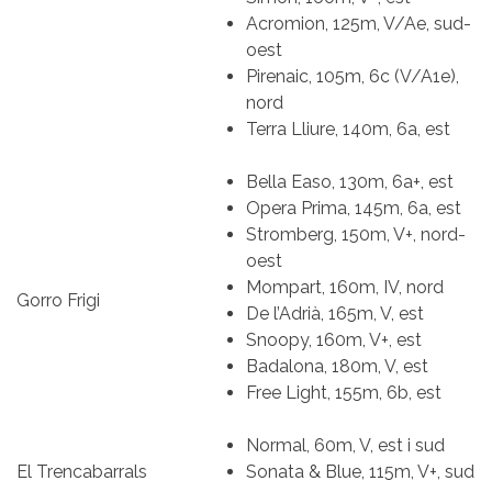
Acromion, 125m, V/Ae, sud-
oest
Pirenaic, 105m, 6c (V/A1e),
nord
Terra Lliure, 140m, 6a, est
Bella Easo, 130m, 6a+, est
Opera Prima, 145m, 6a, est
Stromberg, 150m, V+, nord-
oest
Mompart, 160m, IV, nord
Gorro Frigi
De l’Adrià, 165m, V, est
Snoopy, 160m, V+, est
Badalona, 180m, V, est
Free Light, 155m, 6b, est
Normal, 60m, V, est i sud
El Trencabarrals
Sonata & Blue, 115m, V+, sud