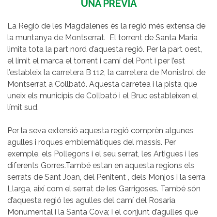
UNA PRÈVIA
La Regió de les Magdalenes és la regió més extensa de
la muntanya de Montserrat. El torrent de Santa Maria
limita tota la part nord d’aquesta regió. Per la part oest,
el límit el marca el torrent i camí del Pont i per l’est
l’estableix la carretera B 112, la carretera de Monistrol de
Montserrat a Collbató. Aquesta carretea i la pista que
uneix els municipis de Collbató i el Bruc estableixen el
límit sud.
Per la seva extensió aquesta regió comprèn algunes
agulles i roques emblemàtiques del massís. Per
exemple, els Pollegons i el seu serrat, les Artigues i les
diferents Gorres.També estan en aquesta regions els
serrats de Sant Joan, del Penitent , dels Monjos i la serra
Llarga, així com el serrat de les Garrigoses. També són
d’aquesta regió les agulles del camí del Rosaria
Monumental i la Santa Cova; i el conjunt d’agulles que