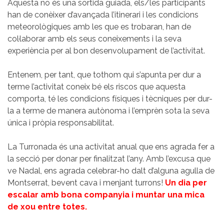
Aquesta no és una sortida guiada, els/les participants
han de conèixer d’avançada l’itinerari i les condicions
meteorològiques amb les que es trobaran, han de
col·laborar amb els seus coneixements i la seva
experiència per al bon desenvolupament de l’activitat.
Entenem, per tant, que tothom qui s’apunta per dur a
terme l’activitat coneix bé els riscos que aquesta
comporta, té les condicions físiques i tècniques per dur-
la a terme de manera autònoma i l’emprèn sota la seva
única i pròpia responsabilitat.
La Turronada és una activitat anual que ens agrada fer a
la secció per donar per finalitzat l’any. Amb l’excusa que
ve Nadal, ens agrada celebrar-ho dalt d’alguna agulla de
Montserrat, bevent cava i menjant turrons!
Un dia per
escalar amb bona companyia i muntar una mica
de xou entre totes.